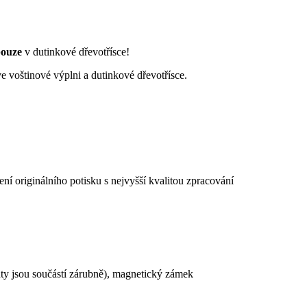
ouze
v dutinkové dřevotřísce!
voštinové výplni a dutinkové dřevotřísce.
í originálního potisku s nejvyšší kvalitou zpracování
nty jsou součástí zárubně), magnetický zámek