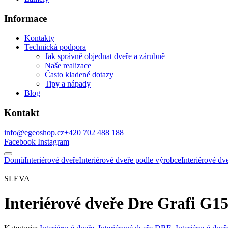
Informace
Kontakty
Technická podpora
Jak správně objednat dveře a zárubně
Naše realizace
Často kladené dotazy
Tipy a nápady
Blog
Kontakt
info@egeoshop.cz
+420 702 488 188
Facebook
Instagram
Domů
Interiérové dveře
Interiérové dveře podle výrobce
Interiérové d
SLEVA
Interiérové dveře Dre Grafi G1