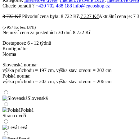
Kategorie:
Interiérové dveře
,
Interiérové dveře DRE
,
Interiérové dveř
Chcete poradit ?
+420 702 488 188
info@egeoshop.cz
8 722
Kč
Původní cena byla: 8 722 Kč.
7 327
Kč
Aktuální cena je: 7 
(
5 957
Kč
bez DPH)
Nejnižší cena za posledních 30 dní:
8 722
Kč
Dostupnost:
6 - 12 týdnů
Konfigurátor
Norma
Slovenská norma:
výška průchodu = 197 cm, výška stav. otvoru = 202 cm
Polská norma:
výška průchodu = 202 cm, výška stav. otvoru = 206 cm
Slovenská
Polská
Strana dveří
Levá