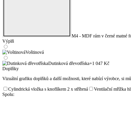
M4 - MDF rám v černé matné fó
Výplň
Voštinová
Dutinková dřevotříska
+1 047 Kč
Doplňky
Vizuální grafiku doplňků a další možnosti, které nabízí výrobce, si m
Cylindrická vložka s knoflíkem 2 x stříbrná
Ventilační mřížka h
Spolu: