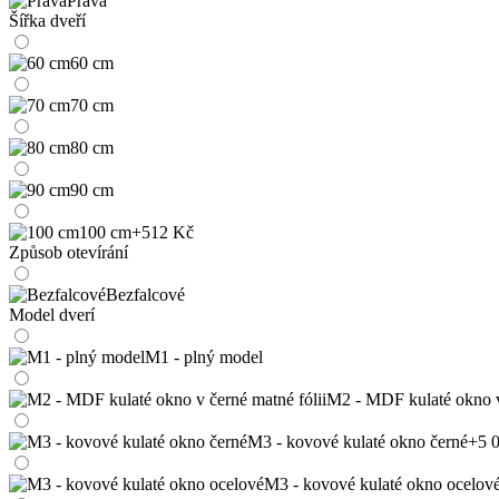
Pravá
Šířka dveří
60 cm
70 cm
80 cm
90 cm
100 cm
+512 Kč
Způsob otevírání
Bezfalcové
Model dverí
M1 - plný model
M2 - MDF kulaté okno v 
M3 - kovové kulaté okno černé
+5 
M3 - kovové kulaté okno ocelov