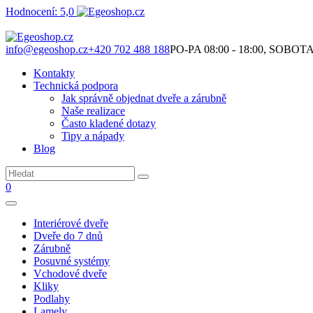
Hodnocení: 5,0
Není to jen o produktech. Je to o prostoru, který spolu vytváříme.
info@egeoshop.cz
+420 702 488 188
PO-PA 08:00 - 18:00, SOBOTA 0
Kontakty
Technická podpora
Jak správně objednat dveře a zárubně
Naše realizace
Často kladené dotazy
Tipy a nápady
Blog
0
Interiérové dveře
Dveře do 7 dnů
Zárubně
Posuvné systémy
Vchodové dveře
Kliky
Podlahy
Lamely