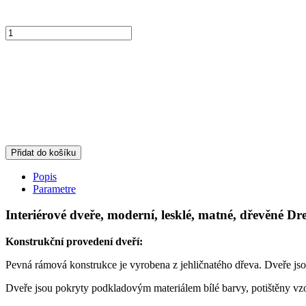
Přidat do košíku
Popis
Parametre
Interiérové dveře, moderní, lesklé, matné, dřevěné Dr
Konstrukční provedení dveří:
Pevná rámová konstrukce je vyrobena z jehličnatého dřeva. Dveře j
Dveře jsou pokryty podkladovým materiálem bílé barvy, potištěny vzo