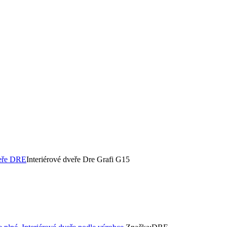
veře DRE
Interiérové dveře Dre Grafi G15
5