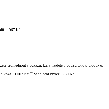
lii
+1 967 Kč
ůžete prohlédnout v odkazu, který najdete v popisu tohoto produktu.
liníková
+1 007 Kč
Ventilační výfrez
+280 Kč