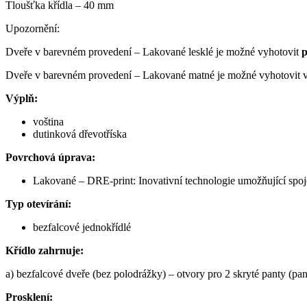
Tloušťka křídla – 40 mm
Upozornění:
Dveře v barevném provedení – Lakované lesklé je možné vyhotovit
p
Dveře v barevném provedení – Lakované matné je možné vyhotovit ve 
Výplň:
voština
dutinková dřevotříska
Povrchová úprava:
Lakované – DRE-print: Inovativní technologie umožňující spojen
Typ otevírání:
bezfalcové jednokřídlé
Křídlo zahrnuje:
a) bezfalcové dveře (bez polodrážky) – otvory pro 2 skryté panty (pa
Prosklení: