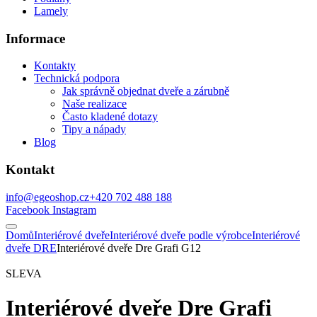
Lamely
Informace
Kontakty
Technická podpora
Jak správně objednat dveře a zárubně
Naše realizace
Často kladené dotazy
Tipy a nápady
Blog
Kontakt
info@egeoshop.cz
+420 702 488 188
Facebook
Instagram
Domů
Interiérové dveře
Interiérové dveře podle výrobce
Interiérové
dveře DRE
Interiérové dveře Dre Grafi G12
SLEVA
Interiérové dveře Dre Grafi