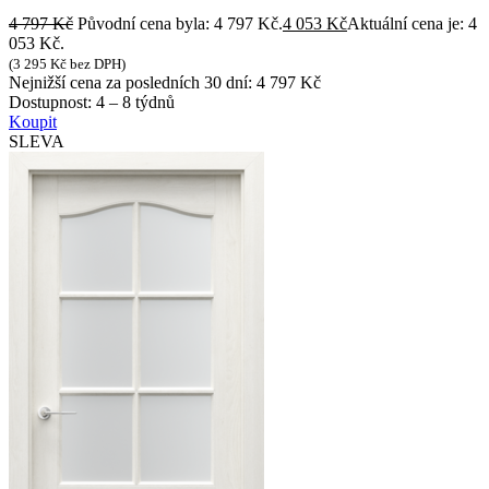
4 797
Kč
Původní cena byla: 4 797 Kč.
4 053
Kč
Aktuální cena je: 4
053 Kč.
(
3 295
Kč
bez DPH)
Nejnižší cena za posledních 30 dní:
4 797
Kč
Dostupnost:
4 – 8 týdnů
Koupit
SLEVA