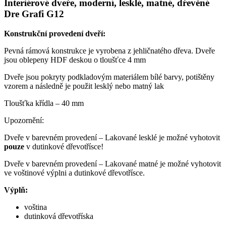
Interiérové dveře, moderní, lesklé, matné, dřevěné
Dre Grafi G12
Konstrukční provedení dveří:
Pevná rámová konstrukce je vyrobena z jehličnatého dřeva. Dveře
jsou oblepeny HDF deskou o tloušťce 4 mm
Dveře jsou pokryty podkladovým materiálem bílé barvy, potištěny
vzorem a následně je použit lesklý nebo matný lak
Tloušťka křídla – 40 mm
Upozornění:
Dveře v barevném provedení – Lakované lesklé je možné vyhotovit
pouze
v dutinkové dřevotřísce!
Dveře v barevném provedení – Lakované matné je možné vyhotovit
ve voštinové výplni a dutinkové dřevotřísce.
Výplň:
voština
dutinková dřevotříska