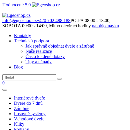
Hodnocení: 5,0
Není to jen o produktech. Je to o prostoru, který spolu vytváříme.
info@egeoshop.cz
+420 702 488 188
PO-PA 08:00 - 18:00,
SOBOTA 09:00 - 14:00, Mimo otevírací hodiny
na objednávku
Kontakty
Technická podpora
Jak správně objednat dveře a zárubně
Naše realizace
Často kladené dotazy
Tipy a nápady
Blog
0
Interiérové dveře
Dveře do 7 dnů
Zárubně
Posuvné systémy
Vchodové dveře
Kliky
Podlahy