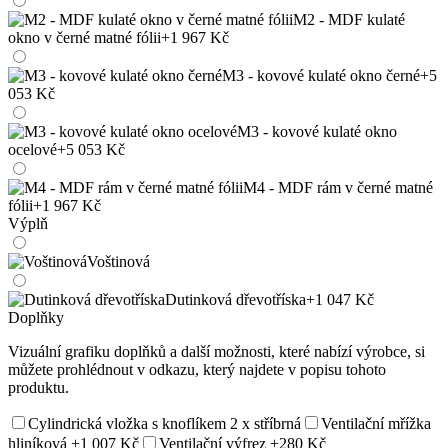
M2 - MDF kulaté
okno v černé matné fólii
+1 967 Kč
M3 - kovové kulaté okno černé
+5
053 Kč
M3 - kovové kulaté okno
ocelové
+5 053 Kč
M4 - MDF rám v černé matné
fólii
+1 967 Kč
Výplň
Voštinová
Dutinková dřevotříska
+1 047 Kč
Doplňky
Vizuální grafiku doplňků a další možnosti, které nabízí výrobce, si
můžete prohlédnout v odkazu, který najdete v popisu tohoto
produktu.
Cylindrická vložka s knoflíkem 2 x stříbrná
Ventilační mřížka
hliníková
+1 007 Kč
Ventilační výfrez
+280 Kč