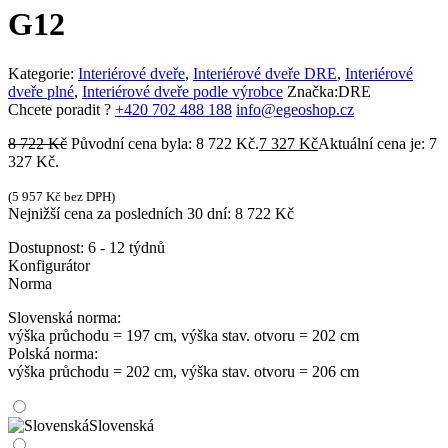
G12
Kategorie:
Interiérové dveře
,
Interiérové dveře DRE
,
Interiérové
dveře plné
,
Interiérové dveře podle výrobce
Značka:
DRE
Chcete poradit ?
+420 702 488 188
info@egeoshop.cz
8 722
Kč
Původní cena byla: 8 722 Kč.
7 327
Kč
Aktuální cena je: 7
327 Kč.
(
5 957
Kč
bez DPH)
Nejnižší cena za posledních 30 dní:
8 722
Kč
Dostupnost:
6 - 12 týdnů
Konfigurátor
Norma
Slovenská norma:
výška průchodu = 197 cm, výška stav. otvoru = 202 cm
Polská norma:
výška průchodu = 202 cm, výška stav. otvoru = 206 cm
Slovenská