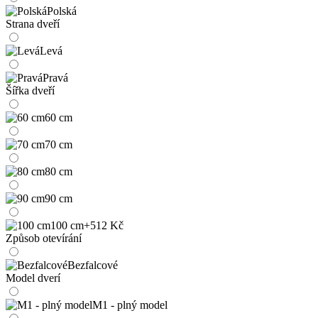
Polská
Strana dveří
Levá
Pravá
Šířka dveří
60 cm
70 cm
80 cm
90 cm
100 cm
+512 Kč
Způsob otevírání
Bezfalcové
Model dverí
M1 - plný model