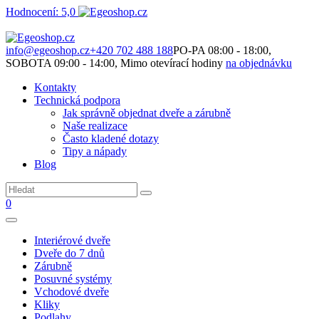
Hodnocení: 5,0
Není to jen o produktech. Je to o prostoru, který spolu vytváříme.
info@egeoshop.cz
+420 702 488 188
PO-PA 08:00 - 18:00,
SOBOTA 09:00 - 14:00, Mimo otevírací hodiny
na objednávku
Kontakty
Technická podpora
Jak správně objednat dveře a zárubně
Naše realizace
Často kladené dotazy
Tipy a nápady
Blog
0
Interiérové dveře
Dveře do 7 dnů
Zárubně
Posuvné systémy
Vchodové dveře
Kliky
Podlahy