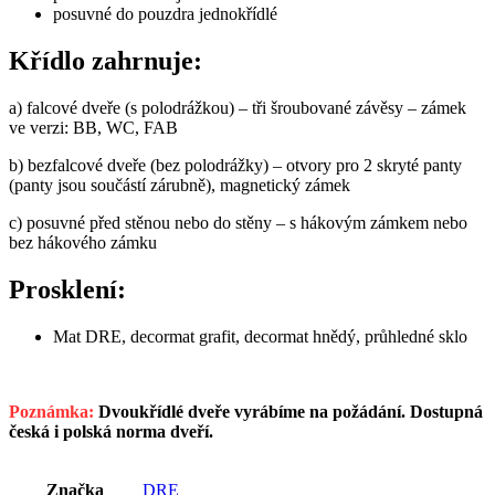
posuvné do pouzdra jednokřídlé
Křídlo zahrnuje:
a) falcové dveře (s polodrážkou) – tři šroubované závěsy – zámek
ve verzi: BB, WC, FAB
b) bezfalcové dveře (bez polodrážky) – otvory pro 2 skryté panty
(panty jsou součástí zárubně), magnetický zámek
c) posuvné před stěnou nebo do stěny – s hákovým zámkem nebo
bez hákového zámku
Prosklení:
Mat DRE, decormat grafit, decormat hnědý, průhledné sklo
Poznámka:
Dvoukřídlé dveře vyrábíme na požádání. Dostupná
česká i polská norma dveří.
Značka
DRE