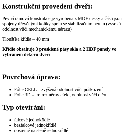
Konstrukční provedení dveří:
Pevná rámová konstrukce je vyrobena z MDF desky a části jsou
spojeny dřevěnými kolíky spolu se stabilizačním perem (vysoká
odolnost vůči mechanickému nárazu)
Tloušťka křídla – 40 mm
Křídlo obsahuje 3 prosklené pásy skla a 2 HDF panely ve
vybraném dekoru dveří
Povrchová úprava:
Fólie CELL – zvýšená odolnost vůči poškození
Fólie 3D – trojrozměrný efekt, odolnost vůči otěru
Typ otevírání:
falcové jednokřídlé
bezfalcové jednokřídlé
posuvné na stěně jednokřídlé