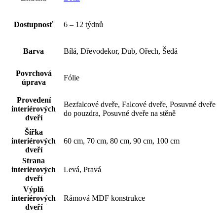
Dostupnosť
6 – 12 týdnů
Barva
Bílá, Dřevodekor, Dub, Ořech, Šedá
Povrchová
Fólie
úprava
Provedení
Bezfalcové dveře, Falcové dveře, Posuvné dveře
interiérových
do pouzdra, Posuvné dveře na stěně
dveří
Šířka
interiérových
60 cm, 70 cm, 80 cm, 90 cm, 100 cm
dveří
Strana
interiérových
Levá, Pravá
dveří
Výplň
interiérových
Rámová MDF konstrukce
dveří