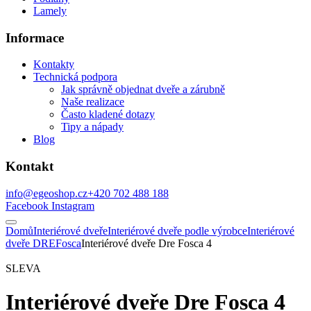
Lamely
Informace
Kontakty
Technická podpora
Jak správně objednat dveře a zárubně
Naše realizace
Často kladené dotazy
Tipy a nápady
Blog
Kontakt
info@egeoshop.cz
+420 702 488 188
Facebook
Instagram
Domů
Interiérové dveře
Interiérové dveře podle výrobce
Interiérové
dveře DRE
Fosca
Interiérové dveře Dre Fosca 4
SLEVA
Interiérové dveře Dre Fosca 4