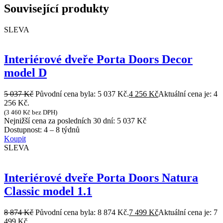
Související produkty
SLEVA
Interiérové dveře Porta Doors Decor
model D
5 037
Kč
Původní cena byla: 5 037 Kč.
4 256
Kč
Aktuální cena je: 4
256 Kč.
(
3 460
Kč
bez DPH)
Nejnižší cena za posledních 30 dní:
5 037
Kč
Dostupnost:
4 – 8 týdnů
Koupit
SLEVA
Interiérové dveře Porta Doors Natura
Classic model 1.1
8 874
Kč
Původní cena byla: 8 874 Kč.
7 499
Kč
Aktuální cena je: 7
499 Kč.