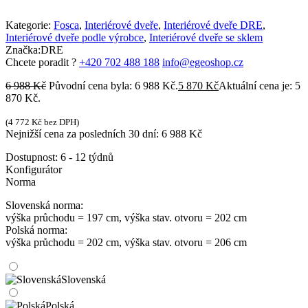
Kategorie:
Fosca
,
Interiérové dveře
,
Interiérové dveře DRE
,
Interiérové dveře podle výrobce
,
Interiérové dveře se sklem
Značka:
DRE
Chcete poradit ?
+420 702 488 188
info@egeoshop.cz
6 988
Kč
Původní cena byla: 6 988 Kč.
5 870
Kč
Aktuální cena je: 5
870 Kč.
(
4 772
Kč
bez DPH)
Nejnižší cena za posledních 30 dní:
6 988
Kč
Dostupnost:
6 - 12 týdnů
Konfigurátor
Norma
Slovenská norma:
výška průchodu = 197 cm, výška stav. otvoru = 202 cm
Polská norma:
výška průchodu = 202 cm, výška stav. otvoru = 206 cm
Slovenská
Polská