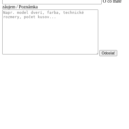
O čo máte
záujem / Poznámka