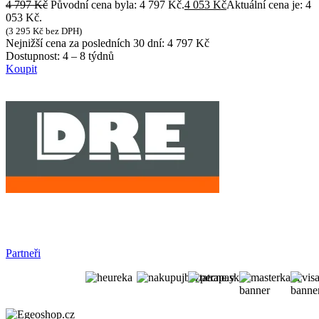
4 797
Kč
Původní cena byla: 4 797 Kč.
4 053
Kč
Aktuální cena je: 4
053 Kč.
(
3 295
Kč
bez DPH)
Nejnižší cena za posledních 30 dní:
4 797
Kč
Dostupnost:
4 – 8 týdnů
Koupit
Partneři