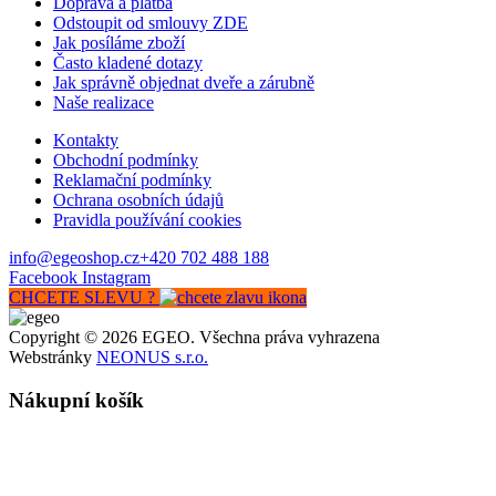
Doprava a platba
Odstoupit od smlouvy ZDE
Jak posíláme zboží
Často kladené dotazy
Jak správně objednat dveře a zárubně
Naše realizace
Kontakty
Obchodní podmínky
Reklamační podmínky
Ochrana osobních údajů
Pravidla používání cookies
info@egeoshop.cz
+420 702 488 188
Facebook
Instagram
CHCETE SLEVU ?
Copyright © 2026 EGEO. Všechna práva vyhrazena
Webstránky
NEONUS s.r.o.
Nákupní košík