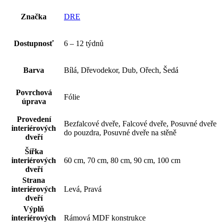
Značka
DRE
Dostupnosť
6 – 12 týdnů
Barva
Bílá, Dřevodekor, Dub, Ořech, Šedá
Povrchová
Fólie
úprava
Provedení
Bezfalcové dveře, Falcové dveře, Posuvné dveře
interiérových
do pouzdra, Posuvné dveře na stěně
dveří
Šířka
interiérových
60 cm, 70 cm, 80 cm, 90 cm, 100 cm
dveří
Strana
interiérových
Levá, Pravá
dveří
Výplň
interiérových
Rámová MDF konstrukce