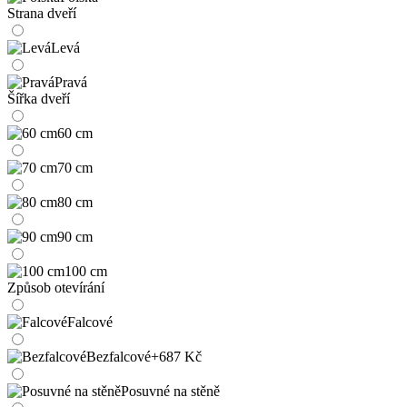
Strana dveří
Levá
Pravá
Šířka dveří
60 cm
70 cm
80 cm
90 cm
100 cm
Způsob otevírání
Falcové
Bezfalcové
+687 Kč
Posuvné na stěně