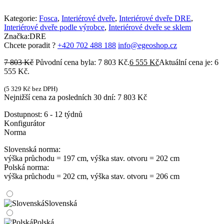
Kategorie:
Fosca
,
Interiérové dveře
,
Interiérové dveře DRE
,
Interiérové dveře podle výrobce
,
Interiérové dveře se sklem
Značka:
DRE
Chcete poradit ?
+420 702 488 188
info@egeoshop.cz
7 803
Kč
Původní cena byla: 7 803 Kč.
6 555
Kč
Aktuální cena je: 6
555 Kč.
(
5 329
Kč
bez DPH)
Nejnižší cena za posledních 30 dní:
7 803
Kč
Dostupnost:
6 - 12 týdnů
Konfigurátor
Norma
Slovenská norma:
výška průchodu = 197 cm, výška stav. otvoru = 202 cm
Polská norma:
výška průchodu = 202 cm, výška stav. otvoru = 206 cm
Slovenská
Polská