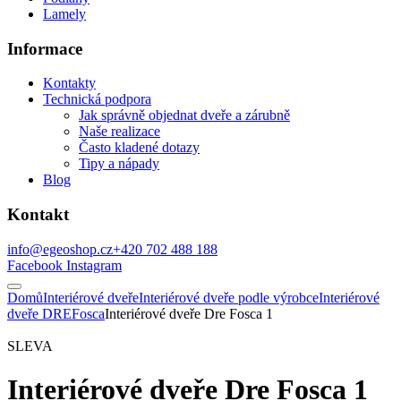
Lamely
Informace
Kontakty
Technická podpora
Jak správně objednat dveře a zárubně
Naše realizace
Často kladené dotazy
Tipy a nápady
Blog
Kontakt
info@egeoshop.cz
+420 702 488 188
Facebook
Instagram
Domů
Interiérové dveře
Interiérové dveře podle výrobce
Interiérové
dveře DRE
Fosca
Interiérové dveře Dre Fosca 1
SLEVA
Interiérové dveře Dre Fosca 1