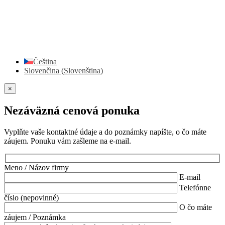
Čeština
Slovenčina
(
Slovenština
)
×
Nezáväzná cenová ponuka
Vyplňte vaše kontaktné údaje a do poznámky napíšte, o čo máte
záujem. Ponuku vám zašleme na e-mail.
Meno / Názov firmy
E-mail
Telefónne
číslo (nepovinné)
O čo máte
záujem / Poznámka