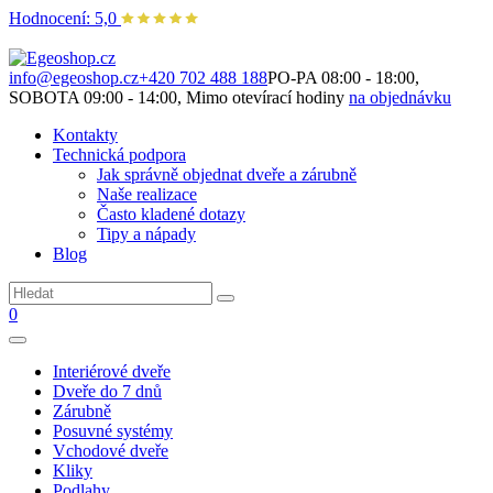
Hodnocení: 5,0
Není to jen o produktech. Je to o prostoru, který spolu vytváříme.
info@egeoshop.cz
+420 702 488 188
PO-PA 08:00 - 18:00,
SOBOTA 09:00 - 14:00, Mimo otevírací hodiny
na objednávku
Kontakty
Technická podpora
Jak správně objednat dveře a zárubně
Naše realizace
Často kladené dotazy
Tipy a nápady
Blog
0
Interiérové dveře
Dveře do 7 dnů
Zárubně
Posuvné systémy
Vchodové dveře
Kliky
Podlahy