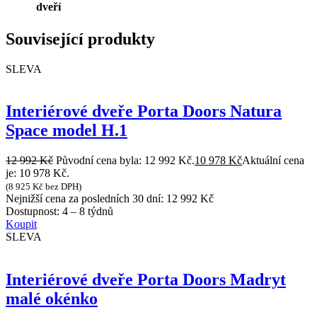
dveří
Související produkty
SLEVA
Interiérové dveře Porta Doors Natura
Space model H.1
12 992
Kč
Původní cena byla: 12 992 Kč.
10 978
Kč
Aktuální cena
je: 10 978 Kč.
(
8 925
Kč
bez DPH)
Nejnižší cena za posledních 30 dní:
12 992
Kč
Dostupnost:
4 – 8 týdnů
Koupit
SLEVA
Interiérové dveře Porta Doors Madryt
malé okénko