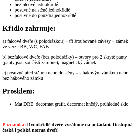
bezfalcové jednokřídlé
posuvné na stěně jednokřídlé
posuvné do pouzdra jednokřídlé
Křídlo zahrnuje:
a) falcové dveře (s polodrážkou) – tři šroubované závěsy – zámek
ve verzi: BB, WC, FAB
b) bezfalcové dveře (bez polodrážky) – otvory pro 2 skryté panty
(panty jsou součástí zárubně), magnetický zámek
c) posuvné před stěnou nebo do stěny – s hákovým zámkem nebo
bez hákového zámku
Prosklení:
Mat DRE, decormat grafit, decormat hnědý, průhledné sklo
Poznámka:
Dvoukřídlé dveře vyrábíme na požádání. Dostupná
česká i polská norma dveří.