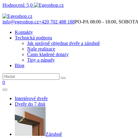
Hodnocení: 5,0
Není to jen o produktech. Je to o prostoru, který spolu vytváříme.
info@egeoshop.cz
+420 702 488 188
PO-PA 08:00 - 18:00, SOBOTA 0
Kontakty
Technická podpora
Jak správně objednat dveře a zárubně
Naše realizace
Často kladené dotazy
Tipy a nápady
Blog
0
Interiérové dveře
Dveře do 7 dnů
Zárubně