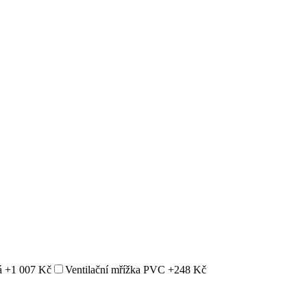
á
+1 007 Kč
Ventilační mřížka PVC
+248 Kč