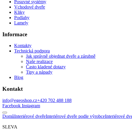
Posuvné systémy
Vchodové dveře
Kliky
Podlahy
Lamely
Informace
Kontakty
Technická podpora
Jak správně objednat dveře a zárubně
Naše realizace
Často kladené dotazy
Tipy a nápady
Blog
Kontakt
info@egeoshop.cz
+420 702 488 188
Facebook
Instagram
Domů
Interiérové dveře
Interiérové dveře podle výrobce
Interiérové d
SLEVA