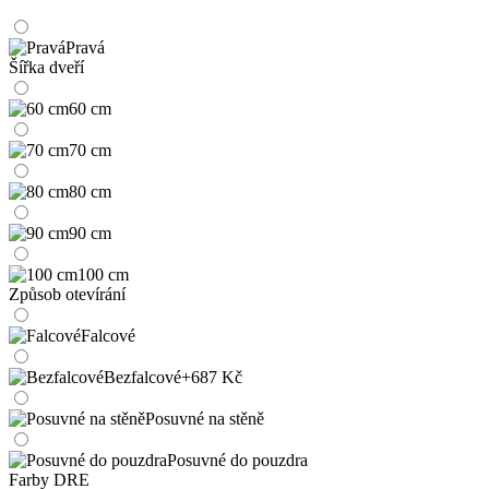
Pravá
Šířka dveří
60 cm
70 cm
80 cm
90 cm
100 cm
Způsob otevírání
Falcové
Bezfalcové
+687 Kč
Posuvné na stěně
Posuvné do pouzdra
Farby DRE