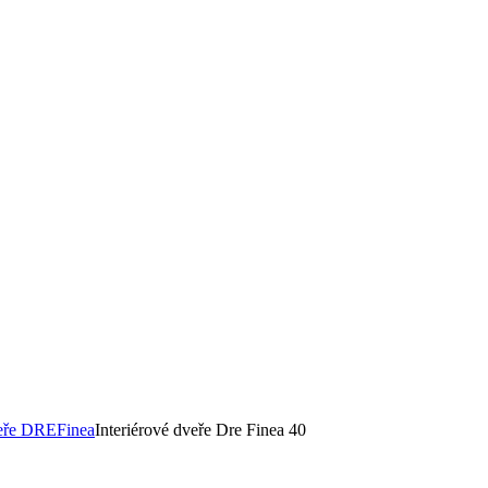
veře DRE
Finea
Interiérové dveře Dre Finea 40