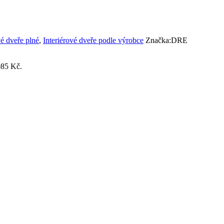
vé dveře plné
,
Interiérové dveře podle výrobce
Značka:
DRE
085 Kč.