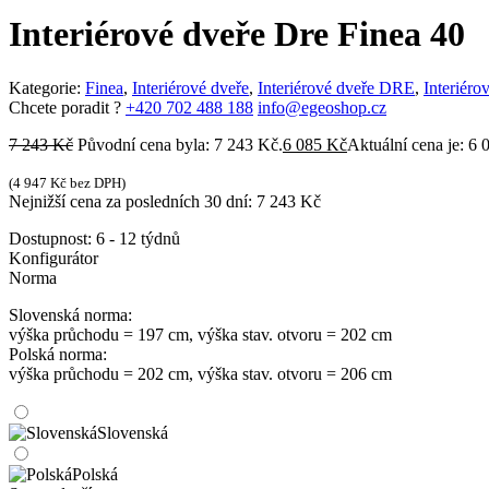
Interiérové dveře Dre Finea 40
Kategorie:
Finea
,
Interiérové dveře
,
Interiérové dveře DRE
,
Interiéro
Chcete poradit ?
+420 702 488 188
info@egeoshop.cz
7 243
Kč
Původní cena byla: 7 243 Kč.
6 085
Kč
Aktuální cena je: 6 
(
4 947
Kč
bez DPH)
Nejnižší cena za posledních 30 dní:
7 243
Kč
Dostupnost:
6 - 12 týdnů
Konfigurátor
Norma
Slovenská norma:
výška průchodu = 197 cm, výška stav. otvoru = 202 cm
Polská norma:
výška průchodu = 202 cm, výška stav. otvoru = 206 cm
Slovenská
Polská