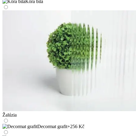
Kôra bílá
Žalúzia
Decormat grafit
+256 Kč