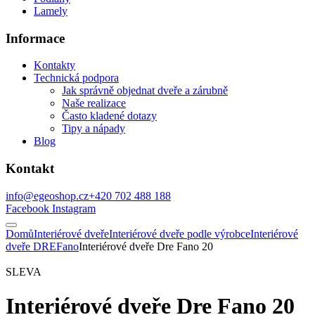
Lamely
Informace
Kontakty
Technická podpora
Jak správně objednat dveře a zárubně
Naše realizace
Často kladené dotazy
Tipy a nápady
Blog
Kontakt
info@egeoshop.cz
+420 702 488 188
Facebook
Instagram
Domů
Interiérové dveře
Interiérové dveře podle výrobce
Interiérové
dveře DRE
Fano
Interiérové dveře Dre Fano 20
SLEVA
Interiérové dveře Dre Fano 20