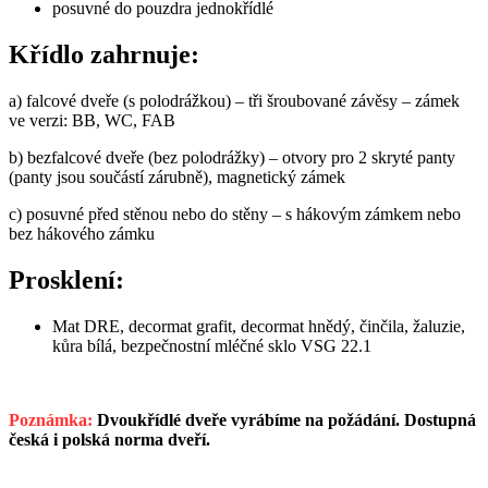
posuvné do pouzdra jednokřídlé
Křídlo zahrnuje:
a) falcové dveře (s polodrážkou) – tři šroubované závěsy – zámek
ve verzi: BB, WC, FAB
b) bezfalcové dveře (bez polodrážky) – otvory pro 2 skryté panty
(panty jsou součástí zárubně), magnetický zámek
c) posuvné před stěnou nebo do stěny – s hákovým zámkem nebo
bez hákového zámku
Prosklení:
Mat DRE, decormat grafit, decormat hnědý, činčila, žaluzie,
kůra bílá, bezpečnostní mléčné sklo VSG 22.1
Poznámka:
Dvoukřídlé dveře vyrábíme na požádání. Dostupná
česká i polská norma dveří.