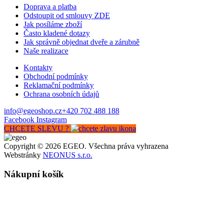
Doprava a platba
Odstoupit od smlouvy ZDE
Jak posíláme zboží
Často kladené dotazy
Jak správně objednat dveře a zárubně
Naše realizace
Kontakty
Obchodní podmínky
Reklamační podmínky
Ochrana osobních údajů
info@egeoshop.cz
+420 702 488 188
Facebook
Instagram
CHCETE SLEVU ?
Copyright © 2026 EGEO. Všechna práva vyhrazena
Webstránky
NEONUS s.r.o.
Nákupní košík