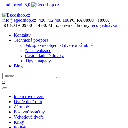
Hodnocení: 5,0
Není to jen o produktech. Je to o prostoru, který spolu vytváříme.
info@egeoshop.cz
+420 702 488 188
PO-PA 08:00 - 18:00,
SOBOTA 09:00 - 14:00, Mimo otevírací hodiny
na objednávku
Kontakty
Technická podpora
Jak správně objednat dveře a zárubně
Naše realizace
Často kladené dotazy
Tipy a nápady
Blog
0
Interiérové dveře
Dveře do 7 dnů
Zárubně
Posuvné systémy
Vchodové dveře
Kliky
Podlahy