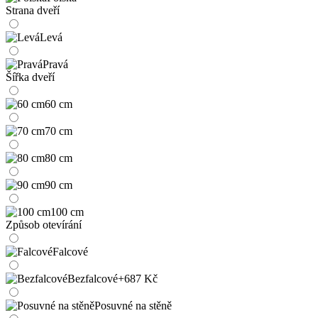
Strana dveří
Levá
Pravá
Šířka dveří
60 cm
70 cm
80 cm
90 cm
100 cm
Způsob otevírání
Falcové
Bezfalcové
+687 Kč
Posuvné na stěně