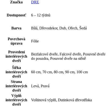
Značka
DRE
Dostupnosť
6 – 12 týdnů
Barva
Bílá, Dřevodekor, Dub, Ořech, Šedá
Povrchová
Fólie
úprava
Provedení
Bezfalcové dveře, Falcové dveře, Posuvné dveře
interiérových
do pouzdra, Posuvné dveře na stěně
dveří
Šířka
interiérových
60 cm, 70 cm, 80 cm, 90 cm, 100 cm
dveří
Strana
interiérových
Levá, Pravá
dveří
Výplň
interiérových
Voštinová výplň, Dutinková dřevotříska
dveří