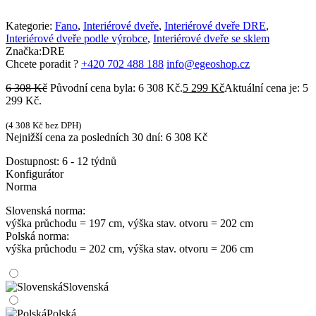
Kategorie:
Fano
,
Interiérové dveře
,
Interiérové dveře DRE
,
Interiérové dveře podle výrobce
,
Interiérové dveře se sklem
Značka:
DRE
Chcete poradit ?
+420 702 488 188
info@egeoshop.cz
6 308
Kč
Původní cena byla: 6 308 Kč.
5 299
Kč
Aktuální cena je: 5
299 Kč.
(
4 308
Kč
bez DPH)
Nejnižší cena za posledních 30 dní:
6 308
Kč
Dostupnost:
6 - 12 týdnů
Konfigurátor
Norma
Slovenská norma:
výška průchodu = 197 cm, výška stav. otvoru = 202 cm
Polská norma:
výška průchodu = 202 cm, výška stav. otvoru = 206 cm
Slovenská
Polská