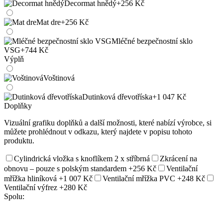
Decormat hnědý
+256 Kč
Mat dre
+256 Kč
Mléčné bezpečnostní sklo
VSG
+744 Kč
Výplň
Voštinová
Dutinková dřevotříska
+1 047 Kč
Doplňky
Vizuální grafiku doplňků a další možnosti, které nabízí výrobce, si
můžete prohlédnout v odkazu, který najdete v popisu tohoto
produktu.
Cylindrická vložka s knoflíkem 2 x stříbrná
Zkrácení na
obnovu – pouze s polským standardem
+256 Kč
Ventilační
mřížka hliníková
+1 007 Kč
Ventilační mřížka PVC
+248 Kč
Ventilační výfrez
+280 Kč
Spolu: