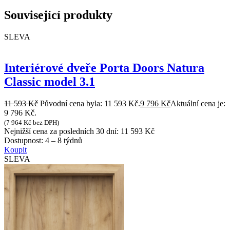
Související produkty
SLEVA
Interiérové dveře Porta Doors Natura
Classic model 3.1
11 593
Kč
Původní cena byla: 11 593 Kč.
9 796
Kč
Aktuální cena je:
9 796 Kč.
(
7 964
Kč
bez DPH)
Nejnižší cena za posledních 30 dní:
11 593
Kč
Dostupnost:
4 – 8 týdnů
Koupit
SLEVA