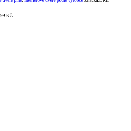
é dveře plné
,
Interiérové dveře podle výrobce
Značka:
DRE
299 Kč.