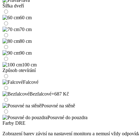
Pravá
Šířka dveří
60 cm
70 cm
80 cm
90 cm
100 cm
Způsob otevírání
Falcové
Bezfalcové
+687 Kč
Posuvné na stěně
Posuvné do pouzdra
Farby DRE
Zobrazení barev závisí na nastavení monitoru a nemusí vždy odpoví