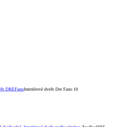
veře DRE
Fano
Interiérové dveře Dre Fano 10