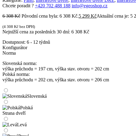
Kategorie:
Fano
,
Interiérové dveře
,
Interiérové dveře DRE
,
Interiérov
Chcete poradit ?
+420 702 488 188
info@egeoshop.cz
6 308
Kč
Původní cena byla: 6 308 Kč.
5 299
Kč
Aktuální cena je: 5 
(
4 308
Kč
bez DPH)
Nejnižší cena za posledních 30 dní:
6 308
Kč
Dostupnost:
6 - 12 týdnů
Konfigurátor
Norma
Slovenská norma:
výška průchodu = 197 cm, výška stav. otvoru = 202 cm
Polská norma:
výška průchodu = 202 cm, výška stav. otvoru = 206 cm
Slovenská
Polská
Strana dveří
Levá