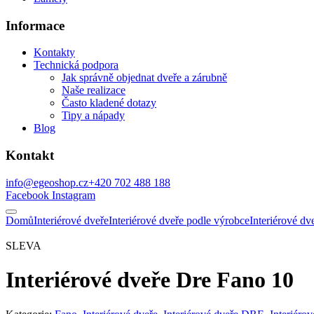
Informace
Kontakty
Technická podpora
Jak správně objednat dveře a zárubně
Naše realizace
Často kladené dotazy
Tipy a nápady
Blog
Kontakt
info@egeoshop.cz
+420 702 488 188
Facebook
Instagram
Domů
Interiérové dveře
Interiérové dveře podle výrobce
Interiérové d
SLEVA
Interiérové dveře Dre Fano 10