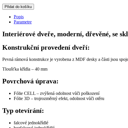
Přidat do košíku
Popis
Parametre
Interiérové dveře, moderní, dřevěné, se s
Konstrukční provedení dveří:
Pevná rámová konstrukce je vyrobena z MDF desky a části jsou spoj
Tloušťka křídla – 40 mm
Povrchová úprava:
Fólie CELL – zvýšená odolnost vůči poškození
Fólie 3D – trojrozměrný efekt, odolnost vůči otěru
Typ otevírání:
falcové jednokřídlé
bezfalcové jednokřídlé