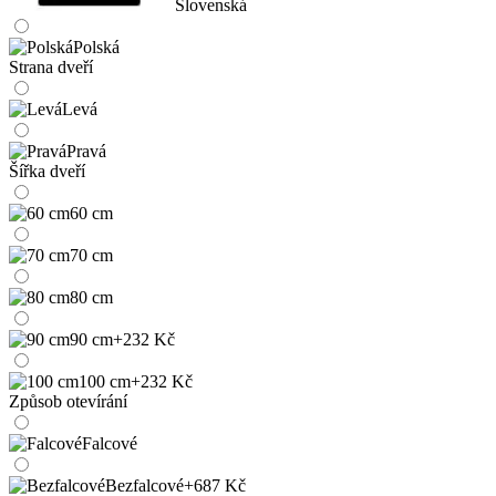
Slovenská
Polská
Strana dveří
Levá
Pravá
Šířka dveří
60 cm
70 cm
80 cm
90 cm
+232 Kč
100 cm
+232 Kč
Způsob otevírání
Falcové
Bezfalcové
+687 Kč