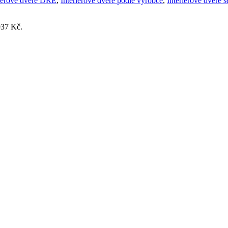
riérové dveře DRE
,
Interiérové dveře podle výrobce
,
Interiérové dveře 
937 Kč.