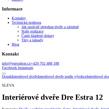
Informace
Kontakty
Technická podpora
Jak správně objednat dveře a zárubně
Naše realizace
Často kladené dotazy
Tipy a nápady
Blog
Kontakt
info@egeoshop.cz
+420 702 488 188
Facebook
Instagram
Domů
Interiérové dveře
Interiérové dveře podle výrobce
Interiérové d
SLEVA
Interiérové dveře Dre Estra 12