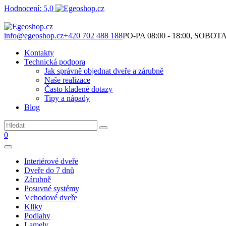
Hodnocení: 5,0
Není to jen o produktech. Je to o prostoru, který spolu vytváříme.
info@egeoshop.cz
+420 702 488 188
PO-PA 08:00 - 18:00, SOBOTA 0
Kontakty
Technická podpora
Jak správně objednat dveře a zárubně
Naše realizace
Často kladené dotazy
Tipy a nápady
Blog
0
Interiérové dveře
Dveře do 7 dnů
Zárubně
Posuvné systémy
Vchodové dveře
Kliky
Podlahy
Lamely