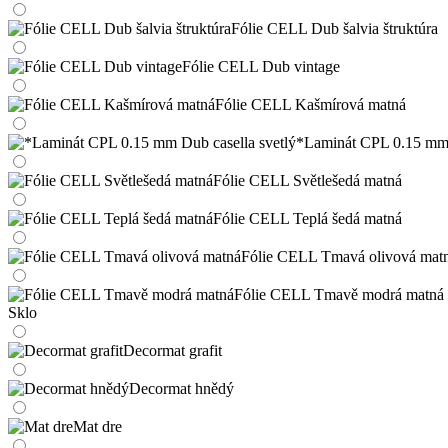
Fólie CELL Dub šalvia štruktúra
Fólie CELL Dub vintage
Fólie CELL Kašmírová matná
*Laminát CPL 0.15 mm 
Fólie CELL Světlešedá matná
Fólie CELL Teplá šedá matná
Fólie CELL Tmavá olivová mat
Fólie CELL Tmavě modrá matná
Sklo
Decormat grafit
Decormat hnědý
Mat dre