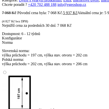
Kategorie:
Dveře s velkým prosklením
,
Estra
,
Interiérové dveře
,
Inte
Chcete poradit ?
+420 702 488 188
info@egeoshop.cz
7 068
Kč
Původní cena byla: 7 068 Kč.
5 937
Kč
Aktuální cena je: 5 
(
4 827
Kč
bez DPH)
Nejnižší cena za posledních 30 dní:
7 068
Kč
Dostupnost:
6 - 12 týdnů
Konfigurátor
Norma
Slovenská norma:
výška průchodu = 197 cm, výška stav. otvoru = 202 cm
Polská norma:
výška průchodu = 202 cm, výška stav. otvoru = 206 cm