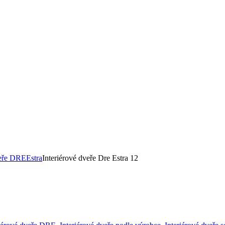
veře DRE
Estra
Interiérové dveře Dre Estra 12