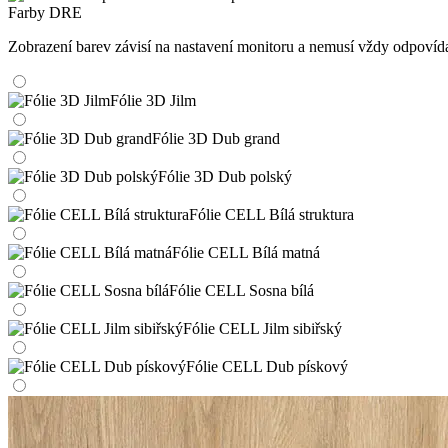
Farby DRE
Zobrazení barev závisí na nastavení monitoru a nemusí vždy odpoví
Fólie 3D Jilm
Fólie 3D Dub grand
Fólie 3D Dub polský
Fólie CELL Bílá struktura
Fólie CELL Bílá matná
Fólie CELL Sosna bílá
Fólie CELL Jilm sibiřský
Fólie CELL Dub pískový