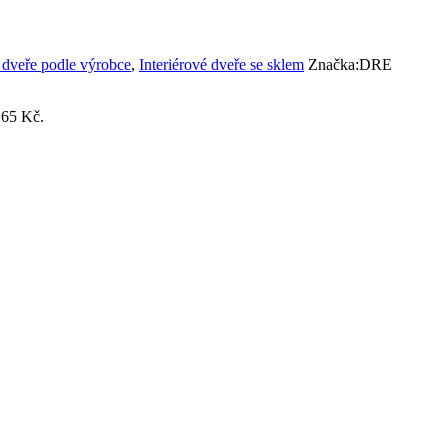
é dveře podle výrobce
,
Interiérové dveře se sklem
Značka:
DRE
165 Kč.