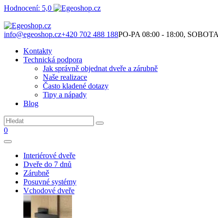
Hodnocení: 5,0
Není to jen o produktech. Je to o prostoru, který spolu vytváříme.
info@egeoshop.cz
+420 702 488 188
PO-PA 08:00 - 18:00, SOBOTA 0
Kontakty
Technická podpora
Jak správně objednat dveře a zárubně
Naše realizace
Často kladené dotazy
Tipy a nápady
Blog
0
Interiérové dveře
Dveře do 7 dnů
Zárubně
Posuvné systémy
Vchodové dveře