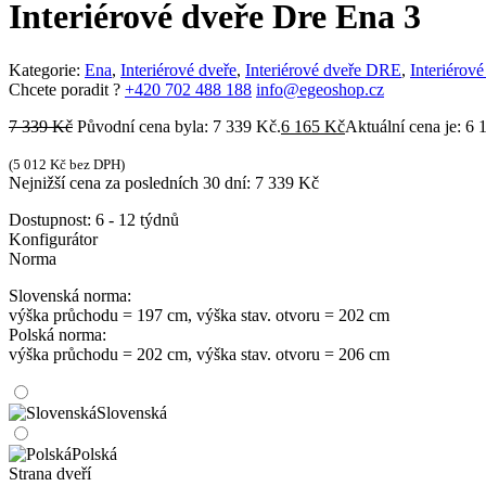
Interiérové dveře Dre Ena 3
Kategorie:
Ena
,
Interiérové dveře
,
Interiérové dveře DRE
,
Interiérov
Chcete poradit ?
+420 702 488 188
info@egeoshop.cz
7 339
Kč
Původní cena byla: 7 339 Kč.
6 165
Kč
Aktuální cena je: 6 
(
5 012
Kč
bez DPH)
Nejnižší cena za posledních 30 dní:
7 339
Kč
Dostupnost:
6 - 12 týdnů
Konfigurátor
Norma
Slovenská norma:
výška průchodu = 197 cm, výška stav. otvoru = 202 cm
Polská norma:
výška průchodu = 202 cm, výška stav. otvoru = 206 cm
Slovenská
Polská
Strana dveří