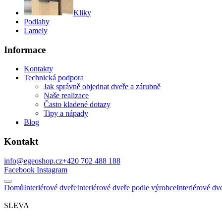
Kliky
Podlahy
Lamely
Informace
Kontakty
Technická podpora
Jak správně objednat dveře a zárubně
Naše realizace
Často kladené dotazy
Tipy a nápady
Blog
Kontakt
info@egeoshop.cz
+420 702 488 188
Facebook
Instagram
Domů
Interiérové dveře
Interiérové dveře podle výrobce
Interiérové d
SLEVA