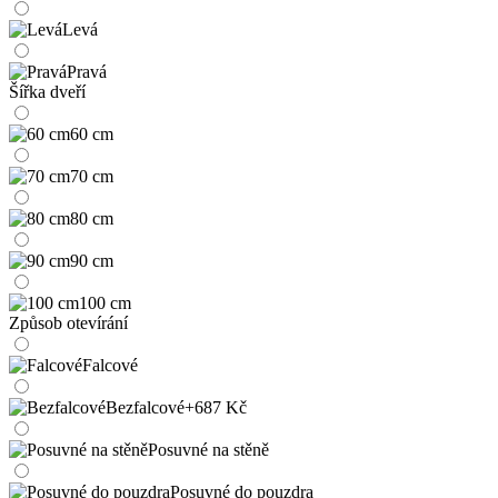
Levá
Pravá
Šířka dveří
60 cm
70 cm
80 cm
90 cm
100 cm
Způsob otevírání
Falcové
Bezfalcové
+687 Kč
Posuvné na stěně
Posuvné do pouzdra