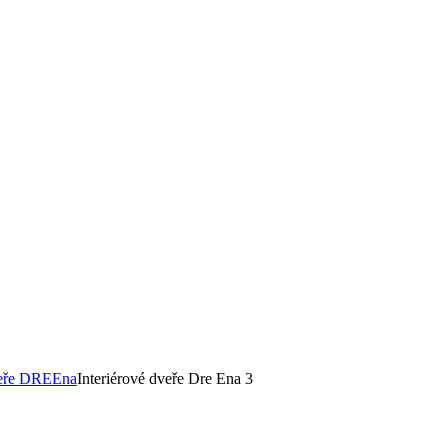
veře DRE
Ena
Interiérové dveře Dre Ena 3