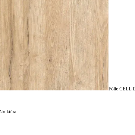
Fólie CELL D
truktúra