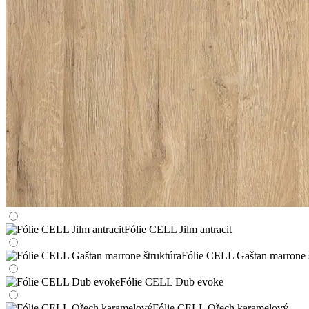
Fólie CELL Jilm antracit
Fólie CELL Gaštan marrone š
Fólie CELL Dub evoke
Fólie CELL Ořech karamelový