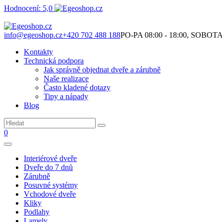
Hodnocení: 5,0
Není to jen o produktech. Je to o prostoru, který spolu vytváříme.
info@egeoshop.cz
+420 702 488 188
PO-PA 08:00 - 18:00, SOBOTA 0
Kontakty
Technická podpora
Jak správně objednat dveře a zárubně
Naše realizace
Často kladené dotazy
Tipy a nápady
Blog
0
Interiérové dveře
Dveře do 7 dnů
Zárubně
Posuvné systémy
Vchodové dveře
Kliky
Podlahy
Lamely