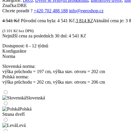
Kategorie:
Deco
,
Dveře se svislým prosklením
,
Interiérové dveře
,
Int
Značka:
DRE
Chcete poradit ?
+420 702 488 188
info@egeoshop.cz
4 541
Kč
Původní cena byla: 4 541 Kč.
3 814
Kč
Aktuální cena je: 3 
(
3 101
Kč
bez DPH)
Nejnižší cena za posledních 30 dní:
4 541
Kč
Dostupnost:
6 - 12 týdnů
Konfigurátor
Norma
Slovenská norma:
výška průchodu = 197 cm, výška stav. otvoru = 202 cm
Polská norma:
výška průchodu = 202 cm, výška stav. otvoru = 206 cm
Slovenská
Polská
Strana dveří
Levá