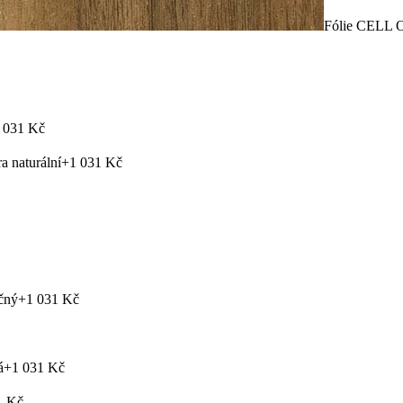
Fólie CELL O
 031 Kč
 naturální
+1 031 Kč
čný
+1 031 Kč
á
+1 031 Kč
1 Kč