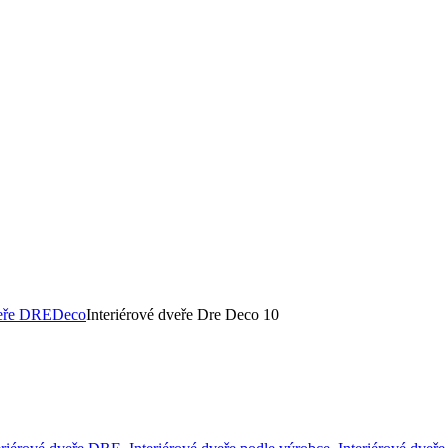
veře DRE
Deco
Interiérové dveře Dre Deco 10