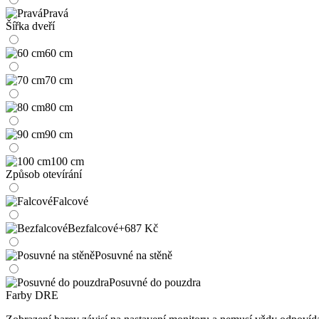
Pravá
Šířka dveří
60 cm
70 cm
80 cm
90 cm
100 cm
Způsob otevírání
Falcové
Bezfalcové
+687 Kč
Posuvné na stěně
Posuvné do pouzdra
Farby DRE