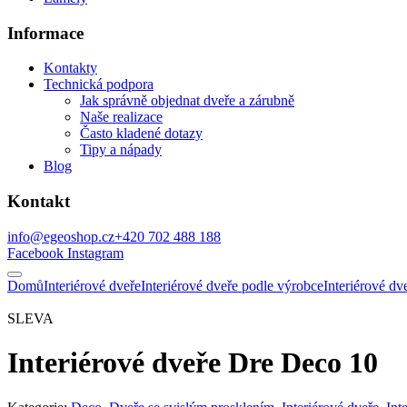
Informace
Kontakty
Technická podpora
Jak správně objednat dveře a zárubně
Naše realizace
Často kladené dotazy
Tipy a nápady
Blog
Kontakt
info@egeoshop.cz
+420 702 488 188
Facebook
Instagram
Domů
Interiérové dveře
Interiérové dveře podle výrobce
Interiérové d
SLEVA
Interiérové dveře Dre Deco 10