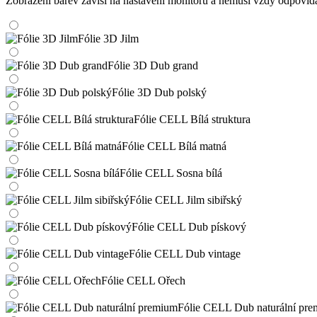
Zobrazení barev závisí na nastavení monitoru a nemusí vždy odpoví
Fólie 3D Jilm
Fólie 3D Dub grand
Fólie 3D Dub polský
Fólie CELL Bílá struktura
Fólie CELL Bílá matná
Fólie CELL Sosna bílá
Fólie CELL Jilm sibiřský
Fólie CELL Dub pískový
Fólie CELL Dub vintage
Fólie CELL Ořech
Fólie CELL Dub naturální pr