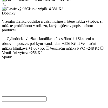
Classic výplň
+4 381 Kč
Doplňky
Vizuální grafiku doplňků a další možnosti, které nabízí výrobce, si
můžete prohlédnout v odkazu, který najdete v popisu tohoto
produktu.
Cylindrická vložka s knoflíkem 2 x stříbrná
Zkrácení na
obnovu – pouze s polským standardem
+256 Kč
Ventilační
mřížka hliníková
+1 007 Kč
Ventilační mřížka PVC
+248 Kč
Ventilační výfrez
+256 Kč
Spolu: