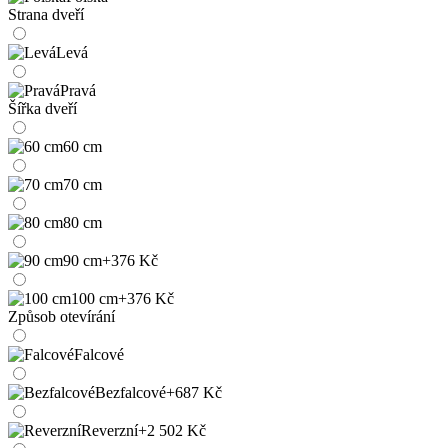
Strana dveří
Levá
Pravá
Šířka dveří
60 cm
70 cm
80 cm
90 cm
+376 Kč
100 cm
+376 Kč
Způsob otevírání
Falcové
Bezfalcové
+687 Kč
Reverzní
+2 502 Kč