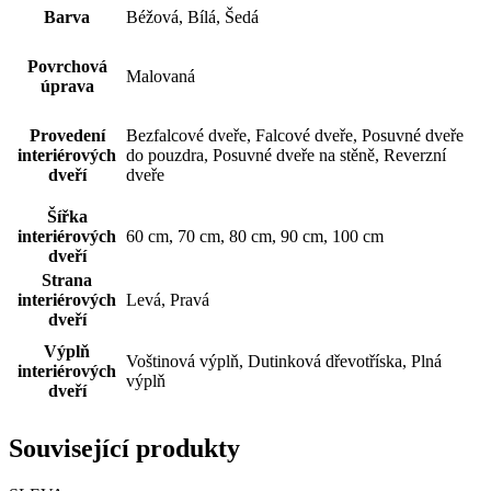
Barva
Béžová, Bílá, Šedá
Povrchová
Malovaná
úprava
Provedení
Bezfalcové dveře, Falcové dveře, Posuvné dveře
interiérových
do pouzdra, Posuvné dveře na stěně, Reverzní
dveří
dveře
Šířka
interiérových
60 cm, 70 cm, 80 cm, 90 cm, 100 cm
dveří
Strana
interiérových
Levá, Pravá
dveří
Výplň
Voštinová výplň, Dutinková dřevotříska, Plná
interiérových
výplň
dveří
Související produkty