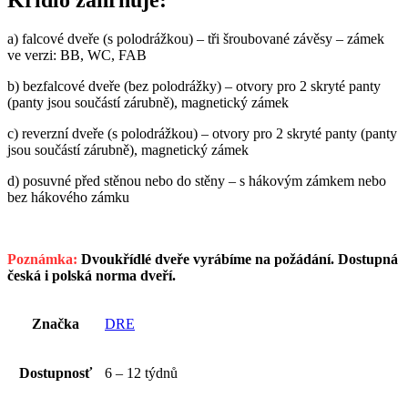
a) falcové dveře (s polodrážkou) – tři šroubované závěsy – zámek
ve verzi: BB, WC, FAB
b) bezfalcové dveře (bez polodrážky) – otvory pro 2 skryté panty
(panty jsou součástí zárubně), magnetický zámek
c) reverzní dveře
(s polodrážkou) – otvory pro 2 skryté panty (panty
jsou součástí zárubně), magnetický zámek
d) posuvné před stěnou nebo do stěny – s hákovým zámkem nebo
bez hákového zámku
Poznámka:
Dvoukřídlé dveře vyrábíme na požádání. Dostupná
česká i polská norma dveří.
Značka
DRE
Dostupnosť
6 – 12 týdnů