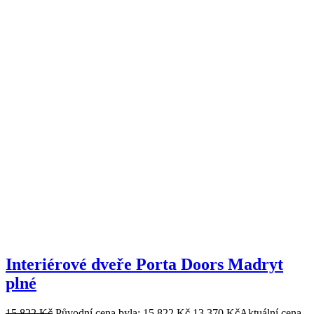
Interiérové dveře Porta Doors Madryt
plné
15 822
Kč
Původní cena byla: 15 822 Kč.
13 370
Kč
Aktuální cena