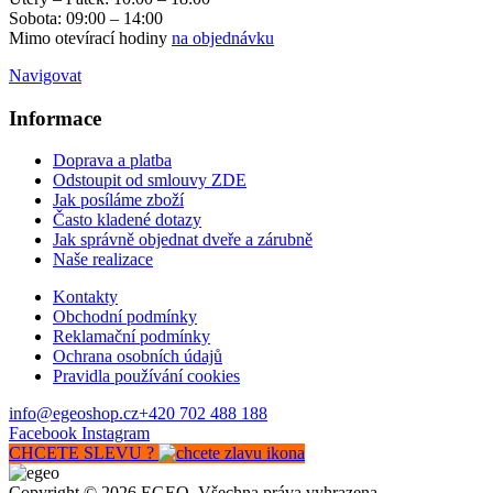
Sobota: 09:00 – 14:00
Mimo otevírací hodiny
na objednávku
Navigovat
Informace
Doprava a platba
Odstoupit od smlouvy ZDE
Jak posíláme zboží
Často kladené dotazy
Jak správně objednat dveře a zárubně
Naše realizace
Kontakty
Obchodní podmínky
Reklamační podmínky
Ochrana osobních údajů
Pravidla používání cookies
info@egeoshop.cz
+420 702 488 188
Facebook
Instagram
CHCETE SLEVU ?
Copyright © 2026 EGEO. Všechna práva vyhrazena