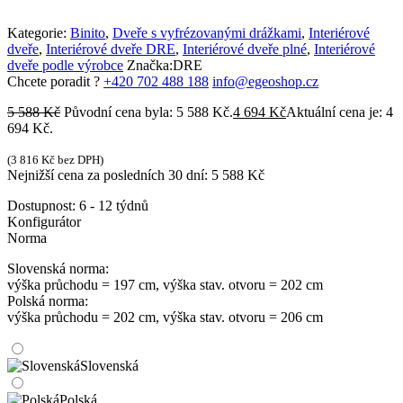
Kategorie:
Binito
,
Dveře s vyfrézovanými drážkami
,
Interiérové
dveře
,
Interiérové dveře DRE
,
Interiérové dveře plné
,
Interiérové
dveře podle výrobce
Značka:
DRE
Chcete poradit ?
+420 702 488 188
info@egeoshop.cz
5 588
Kč
Původní cena byla: 5 588 Kč.
4 694
Kč
Aktuální cena je: 4
694 Kč.
(
3 816
Kč
bez DPH)
Nejnižší cena za posledních 30 dní:
5 588
Kč
Dostupnost:
6 - 12 týdnů
Konfigurátor
Norma
Slovenská norma:
výška průchodu = 197 cm, výška stav. otvoru = 202 cm
Polská norma:
výška průchodu = 202 cm, výška stav. otvoru = 206 cm
Slovenská
Polská