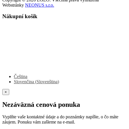
Webstránky
NEONUS s.r.o.
Nákupní košík
Čeština
Slovenčina
(
Slovenština
)
×
Nezáväzná cenová ponuka
Vyplňte vaše kontaktné údaje a do poznámky napíšte, o čo máte
záujem. Ponuku vám zašleme na e-mail.