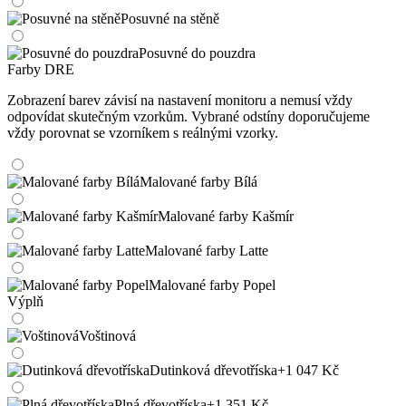
Posuvné na stěně
Posuvné do pouzdra
Farby DRE
Zobrazení barev závisí na nastavení monitoru a nemusí vždy
odpovídat skutečným vzorkům. Vybrané odstíny doporučujeme
vždy porovnat se vzorníkem s reálnými vzorky.
Malované farby Bílá
Malované farby Kašmír
Malované farby Latte
Malované farby Popel
Výplň
Voštinová
Dutinková dřevotříska
+1 047 Kč
Plná dřevotříska
+1 351 Kč