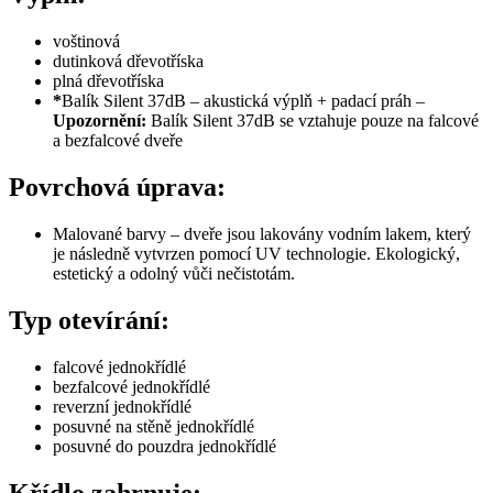
voštinová
dutinková dřevotříska
plná dřevotříska
*
Balík Silent 37dB – akustická výplň + padací práh –
Upozornění:
Balík Silent 37dB se vztahuje pouze na falcové
a bezfalcové dveře
Povrchová úprava:
Malované barvy – dveře jsou lakovány vodním lakem, který
je následně vytvrzen pomocí UV technologie. Ekologický,
estetický a odolný vůči nečistotám.
Typ otevírání:
falcové jednokřídlé
bezfalcové jednokřídlé
reverzní
jednokřídlé
posuvné na stěně jednokřídlé
posuvné do pouzdra jednokřídlé
Křídlo zahrnuje: