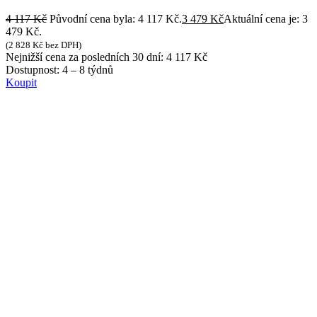
4 117
Kč
Původní cena byla: 4 117 Kč.
3 479
Kč
Aktuální cena je: 3
479 Kč.
(
2 828
Kč
bez DPH)
Nejnižší cena za posledních 30 dní:
4 117
Kč
Dostupnost:
4 – 8 týdnů
Koupit