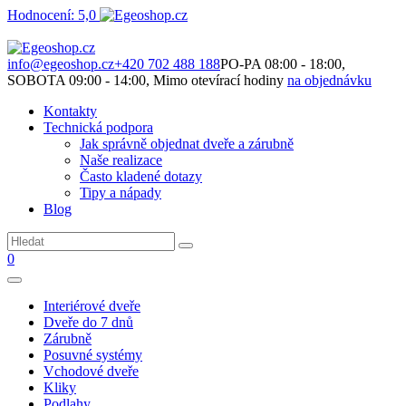
Hodnocení: 5,0
Není to jen o produktech. Je to o prostoru, který spolu vytváříme.
info@egeoshop.cz
+420 702 488 188
PO-PA 08:00 - 18:00,
SOBOTA 09:00 - 14:00, Mimo otevírací hodiny
na objednávku
Kontakty
Technická podpora
Jak správně objednat dveře a zárubně
Naše realizace
Často kladené dotazy
Tipy a nápady
Blog
0
Interiérové dveře
Dveře do 7 dnů
Zárubně
Posuvné systémy
Vchodové dveře
Kliky
Podlahy