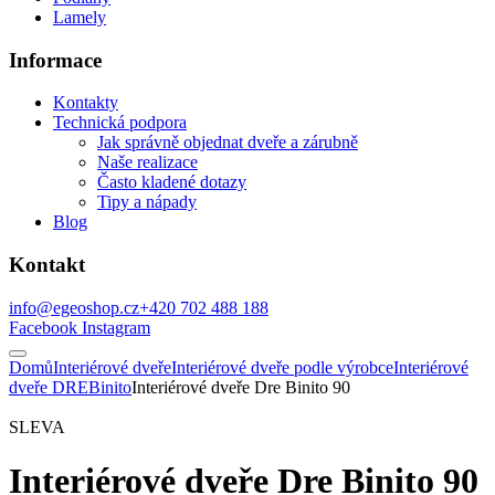
Lamely
Informace
Kontakty
Technická podpora
Jak správně objednat dveře a zárubně
Naše realizace
Často kladené dotazy
Tipy a nápady
Blog
Kontakt
info@egeoshop.cz
+420 702 488 188
Facebook
Instagram
Domů
Interiérové dveře
Interiérové dveře podle výrobce
Interiérové
dveře DRE
Binito
Interiérové dveře Dre Binito 90
SLEVA
Interiérové dveře Dre Binito 90