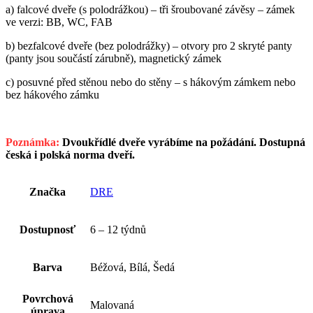
a) falcové dveře (s polodrážkou) – tři šroubované závěsy – zámek
ve verzi: BB, WC, FAB
b) bezfalcové dveře (bez polodrážky) – otvory pro 2 skryté panty
(panty jsou součástí zárubně), magnetický zámek
c) posuvné před stěnou nebo do stěny – s hákovým zámkem nebo
bez hákového zámku
Poznámka:
Dvoukřídlé dveře vyrábíme na požádání. Dostupná
česká i polská norma dveří.
Značka
DRE
Dostupnosť
6 – 12 týdnů
Barva
Béžová, Bílá, Šedá
Povrchová
Malovaná
úprava