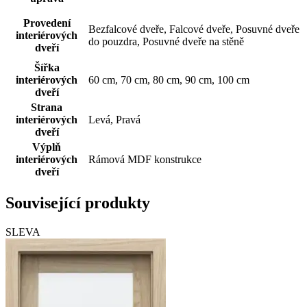
Provedení
Bezfalcové dveře, Falcové dveře, Posuvné dveře
interiérových
do pouzdra, Posuvné dveře na stěně
dveří
Šířka
interiérových
60 cm, 70 cm, 80 cm, 90 cm, 100 cm
dveří
Strana
interiérových
Levá, Pravá
dveří
Výplň
interiérových
Rámová MDF konstrukce
dveří
Související produkty
SLEVA