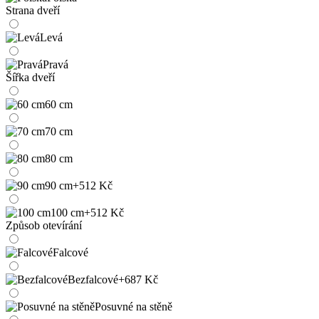
Strana dveří
Levá
Pravá
Šířka dveří
60 cm
70 cm
80 cm
90 cm
+512 Kč
100 cm
+512 Kč
Způsob otevírání
Falcové
Bezfalcové
+687 Kč
Posuvné na stěně