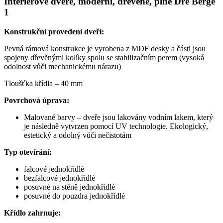
Interiérové dveře, moderní, dřevěné, plné Dre Berge
1
Konstrukční provedení dveří:
Pevná rámová konstrukce je vyrobena z MDF desky a části jsou
spojeny dřevěnými kolíky spolu se stabilizačním perem (vysoká
odolnost vůči mechanickému nárazu)
Tloušťka křídla – 40 mm
Povrchová úprava:
Malované barvy – dveře jsou lakovány vodním lakem, který
je následně vytvrzen pomocí UV technologie. Ekologický,
estetický a odolný vůči nečistotám
Typ otevírání:
falcové jednokřídlé
bezfalcové jednokřídlé
posuvné na stěně jednokřídlé
posuvné do pouzdra jednokřídlé
Křídlo zahrnuje: