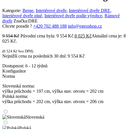
Kategorie:
Berge
,
Interiérové dveře
,
Interiérové dveře DRE
,
Interiérové dveře plné
,
Interiérové dveře podle výrobce
,
Rámové
dveře
Značka:
DRE
Chcete poradit ?
+420 702 488 188
info@egeoshop.cz
9 554
Kč
Původní cena byla: 9 554 Kč.
8 025
Kč
Aktuální cena je: 8
025 Kč.
(
6 524
Kč
bez DPH)
Nejnižší cena za posledních 30 dní:
9 554
Kč
Dostupnost:
6 - 12 týdnů
Konfigurátor
Norma
Slovenská norma:
výška průchodu = 197 cm, výška stav. otvoru = 202 cm
Polská norma:
výška průchodu = 202 cm, výška stav. otvoru = 206 cm
Slovenská
Polská