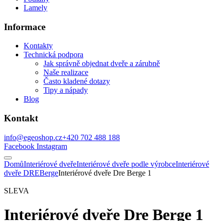
Lamely
Informace
Kontakty
Technická podpora
Jak správně objednat dveře a zárubně
Naše realizace
Často kladené dotazy
Tipy a nápady
Blog
Kontakt
info@egeoshop.cz
+420 702 488 188
Facebook
Instagram
Domů
Interiérové dveře
Interiérové dveře podle výrobce
Interiérové
dveře DRE
Berge
Interiérové dveře Dre Berge 1
SLEVA
Interiérové dveře Dre Berge 1