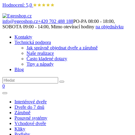
Hodnocení: 5,0
Není to jen o produktech. Je to o prostoru, který spolu vytváříme.
info@egeoshop.cz
+420 702 488 188
PO-PA 08:00 - 18:00,
SOBOTA 09:00 - 14:00, Mimo otevírací hodiny
na objednávku
Kontakty
Technická podpora
Jak správně objednat dveře a zárubně
Naše realizace
Často kladené dotazy
Tipy a nápady
Blog
0
Interiérové dveře
Dveře do 7 dnů
Zárubně
Posuvné systémy
Vchodové dveře
Kliky
Podlahy