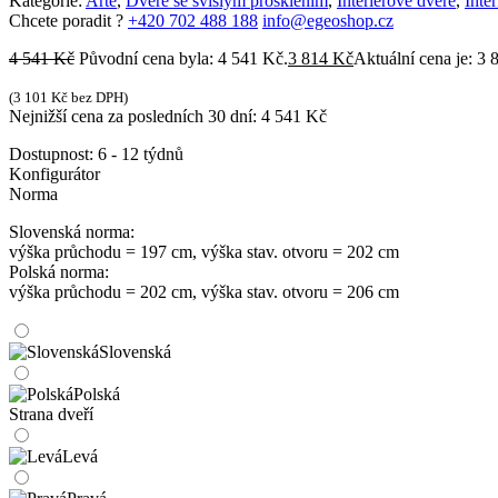
Kategorie:
Arte
,
Dveře se svislým prosklením
,
Interiérové dveře
,
Inte
Chcete poradit ?
+420 702 488 188
info@egeoshop.cz
4 541
Kč
Původní cena byla: 4 541 Kč.
3 814
Kč
Aktuální cena je: 3 
(
3 101
Kč
bez DPH)
Nejnižší cena za posledních 30 dní:
4 541
Kč
Dostupnost:
6 - 12 týdnů
Konfigurátor
Norma
Slovenská norma:
výška průchodu = 197 cm, výška stav. otvoru = 202 cm
Polská norma:
výška průchodu = 202 cm, výška stav. otvoru = 206 cm
Slovenská
Polská
Strana dveří
Levá