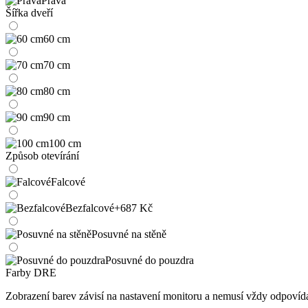
Pravá
Šířka dveří
60 cm
70 cm
80 cm
90 cm
100 cm
Způsob otevírání
Falcové
Bezfalcové
+687 Kč
Posuvné na stěně
Posuvné do pouzdra
Farby DRE
Zobrazení barev závisí na nastavení monitoru a nemusí vždy odpoví