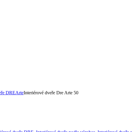
veře DRE
Arte
Interiérové dveře Dre Arte 50