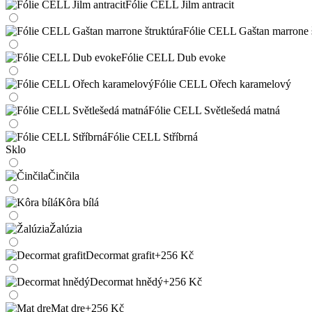
Fólie CELL Jilm antracit
Fólie CELL Gaštan marrone š
Fólie CELL Dub evoke
Fólie CELL Ořech karamelový
Fólie CELL Světlešedá matná
Fólie CELL Stříbrná
Sklo
Činčila
Kôra bílá
Žalúzia
Decormat grafit
+256 Kč
Decormat hnědý
+256 Kč
Mat dre
+256 Kč