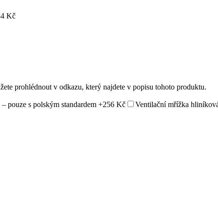
4 Kč
ůžete prohlédnout v odkazu, který najdete v popisu tohoto produktu.
 – pouze s polským standardem
+256 Kč
Ventilační mřížka hliníkov