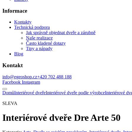
Informace
Kontakty
Technická podpora
Jak správně objednat dveře a zárubně
Naše realizace
Často kladené dotazy
Tipy a nápady
Blog
Kontakt
info@egeoshop.cz
+420 702 488 188
Facebook
Instagram
Domů
Interiérové dveře
Interiérové dveře podle výrobce
Interiérové d
SLEVA
Interiérové dveře Dre Arte 50