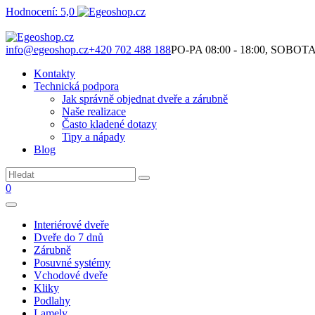
Hodnocení: 5,0
Není to jen o produktech. Je to o prostoru, který spolu vytváříme.
info@egeoshop.cz
+420 702 488 188
PO-PA 08:00 - 18:00, SOBOTA 0
Kontakty
Technická podpora
Jak správně objednat dveře a zárubně
Naše realizace
Často kladené dotazy
Tipy a nápady
Blog
0
Interiérové dveře
Dveře do 7 dnů
Zárubně
Posuvné systémy
Vchodové dveře
Kliky
Podlahy
Lamely