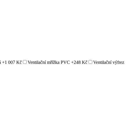
á
+1 007 Kč
Ventilační mřížka PVC
+248 Kč
Ventilační výfrez