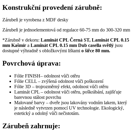
Konstrukční provedení zárubně:
Zárubeň je vyrobena z MDF desky
Zárubeň je jednoelementová od regulace 60-75 mm do 300-320 mm
*Zárubně v dekoru:
Laminát CPL Černá ST,
Laminát CPL 0.15
mm Kašmír
a
Laminát CPL 0.15 mm Dub casella
světlý
jsou
dostupné výhradně s obložkovými lištami
o šířce 80 mm.
Povrchová úprava:
Fólie FINISH– odolnost vůči otěru
Fólie CELL – zvýšená odolnost vůči poškození
Fólie 3D – trojrozměrný efekt, odolnost vůči otěru
Laminát CPL – odolnost vůči otěru, poškrábání, zajišťuje
barevnou stálost povrchu
Malované barvy – dveře jsou lakovány vodním lakem, který
je následně vytvrzen pomocí UV technologie. Ekologický,
estetický a odolný vůči nečistotám.
Zárubeň zahrnuje: