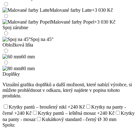
Malované farby Latte
+3 030 Kč
Malované farby Popel
+3 030 Kč
Spoj zárubne
Spoj na 45°
Obložková lišta
60 mm
80 mm
Doplňky
Vizuální grafiku doplňků a další možnosti, které nabízí výrobce, si
můžete prohlédnout v odkazu, který najdete v popisu tohoto
produktu.
Krytky pantů – broušený nikl
+240 Kč
Krytky na panty -
černé
+240 Kč
Krytky pantů – leštěná mosaz
+240 Kč
Krytky
na panty - mosaz
Kukátkový standard - černý Ø 30 mm
Spolu: