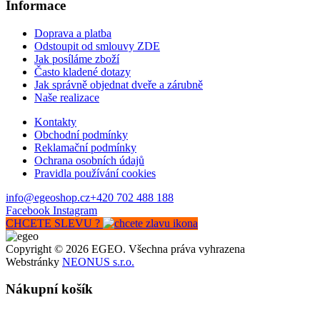
Informace
Doprava a platba
Odstoupit od smlouvy ZDE
Jak posíláme zboží
Často kladené dotazy
Jak správně objednat dveře a zárubně
Naše realizace
Kontakty
Obchodní podmínky
Reklamační podmínky
Ochrana osobních údajů
Pravidla používání cookies
info@egeoshop.cz
+420 702 488 188
Facebook
Instagram
CHCETE SLEVU ?
Copyright © 2026 EGEO. Všechna práva vyhrazena
Webstránky
NEONUS s.r.o.
Nákupní košík