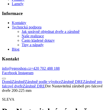
Lamely
Informace
Kontakty
Technická podpora
Jak správně objednat dveře a zárubně
Naše realizace
Často kladené dotazy
Tipy a nápady
Blog
Kontakt
info@egeoshop.cz
+420 702 488 188
Facebook
Instagram
Domů
Zárubně
Zárubně podle výrobce
Zárubně DRE
Zárubně pro
falcové dveře
Zárubně DRE
Dre Nastavitelná zárubeň pro falcové
dveře 200-225 mm
SLEVA