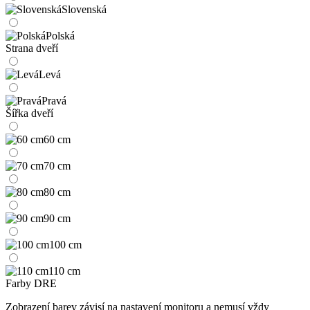
Slovenská
Polská
Strana dveří
Levá
Pravá
Šířka dveří
60 cm
70 cm
80 cm
90 cm
100 cm
110 cm
Farby DRE
Zobrazení barev závisí na nastavení monitoru a nemusí vždy