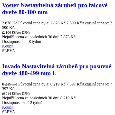
Voster Nastavitelná zárubeň pro falcové
dveře 80-100 mm
2 878
Kč
Původní cena byla: 2 878 Kč.
2 590
Kč
Aktuální cena je: 2
590 Kč.
(
2 106
Kč
bez DPH)
Nejnižší cena za posledních 30 dní:
2 878
Kč
Dostupnost:
4 – 8 týdnů
Koupit
SLEVA
Invado Nastavitelná zárubeň pro posuvné
dveře 480-499 mm U
8 219
Kč
Původní cena byla: 8 219 Kč.
7 397
Kč
Aktuální cena je: 7
397 Kč.
(
6 014
Kč
bez DPH)
Nejnižší cena za posledních 30 dní:
8 219
Kč
Dostupnost:
6 - 12 týdnů
Koupit
SLEVA