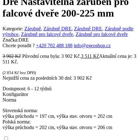
Dre Nastavitelná zárubeň pro
falcové dveře 200-225 mm
Kategorie:
Zárubně
,
Zárubně DRE
,
Zárubně DRE
,
Zárubně podle
výrobce
,
Zárubně pro falcové dveře
,
Zárubně pro falcové dveře
Značka:
DRE
Chcete poradit ?
+420 702 488 188
info@egeoshop.cz
3 902
Kč
Původní cena byla: 3 902 Kč.
3 511
Kč
Aktuální cena je: 3
511 Kč.
(
2 854
Kč
bez DPH)
Nejnižší cena za posledních 30 dní:
3 902
Kč
Dostupnost:
6 - 12 týdnů
Konfigurátor
Norma
Slovenská norma:
výška průchodu = 197 cm, výška stav. otvoru = 202 cm
Polská norma:
výška průchodu = 202 cm, výška stav. otvoru = 206 cm