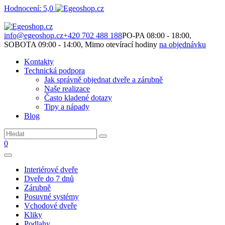
Hodnocení: 5,0
Není to jen o produktech. Je to o prostoru, který spolu vytváříme.
info@egeoshop.cz
+420 702 488 188
PO-PA 08:00 - 18:00,
SOBOTA 09:00 - 14:00, Mimo otevírací hodiny
na objednávku
Kontakty
Technická podpora
Jak správně objednat dveře a zárubně
Naše realizace
Často kladené dotazy
Tipy a nápady
Blog
0
Interiérové dveře
Dveře do 7 dnů
Zárubně
Posuvné systémy
Vchodové dveře
Kliky
Podlahy