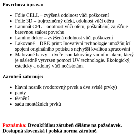
Povrchová úprava:
Fólie CELL – zvýšená odolnost vůči poškození
Fólie 3D – trojrozměrný efekt, odolnost vůči otěru
Laminát CPL – odolnost vůči otěru, poškrábání, zajišťuje
barevnou stálost povrchu
Lamino dekor –
zvýšená odolnost vůči poškození
Lakované – DRE-print: Inovativní technologie umožňující
spojení originálního potisku s nejvyšší kvalitou zpracování
Malované barvy – dveře jsou lakovány vodním lakem, který
je následně vytvrzen pomocí UV technologie. Ekologický,
estetický a odolný vůči nečistotám.
Zárubeň zahrnuje:
hlavní nosník (vodorovný prvek a dva svislé prvky)
panty
těsnění
sadu montážních prvků
Poznámka:
Dvoukřídlou zárubeň děláme na požadavek.
Dostupná slovenská i polská norma zárubně.