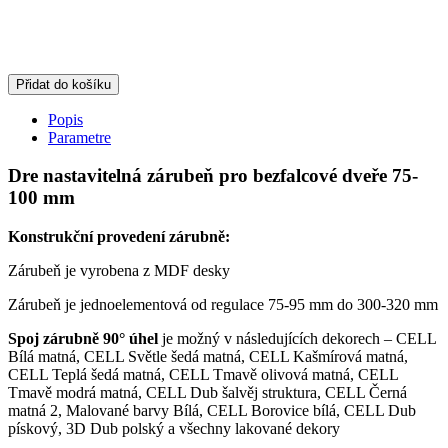
Přidat do košíku
Popis
Parametre
Dre nastavitelná zárubeň pro bezfalcové dveře 75-
100 mm
Konstrukční provedení zárubně:
Zárubeň je vyrobena z MDF desky
Zárubeň je jednoelementová od regulace 75-95 mm do 300-320 mm
Spoj zárubně 90° úhel
je možný v následujících dekorech – CELL
Bílá matná, CELL Světle šedá matná, CELL Kašmírová matná,
CELL Teplá šedá matná, CELL Tmavě olivová matná, CELL
Tmavě modrá matná, CELL Dub šalvěj struktura, CELL Černá
matná 2, Malované barvy Bílá, CELL Borovice bílá, CELL Dub
pískový, 3D Dub polský a všechny lakované dekory