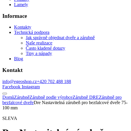
Lamely
Informace
Kontakty
Technická podpora
Jak správně objednat dveře a zárubně
Naše realizace
Často kladené dotazy
Tipy a nápady
Blog
Kontakt
info@egeoshop.cz
+420 702 488 188
Facebook
Instagram
Domů
Zárubně
Zárubně podle výrobce
Zárubně DRE
Zárubně pro
bezfalcové dveře
Dre Nastavitelná zárubeň pro bezfalcové dveře 75-
100 mm
SLEVA