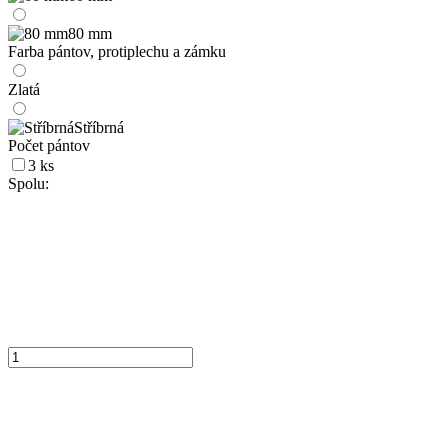
80 mm
Farba pántov, protiplechu a zámku
Zlatá
Stříbrná
Počet pántov
3 ks
Spolu: