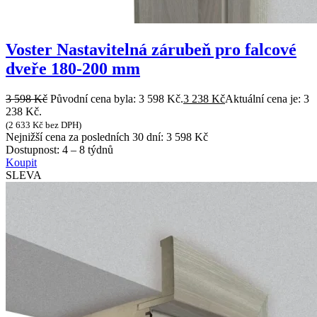
Voster Nastavitelná zárubeň pro falcové
dveře 180-200 mm
3 598
Kč
Původní cena byla: 3 598 Kč.
3 238
Kč
Aktuální cena je: 3
238 Kč.
(
2 633
Kč
bez DPH)
Nejnižší cena za posledních 30 dní:
3 598
Kč
Dostupnost:
4 – 8 týdnů
Koupit
SLEVA