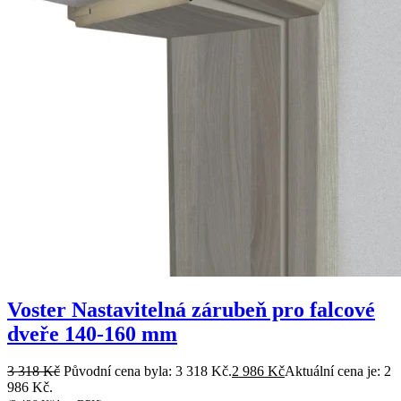
Voster Nastavitelná zárubeň pro falcové
dveře 140-160 mm
3 318
Kč
Původní cena byla: 3 318 Kč.
2 986
Kč
Aktuální cena je: 2
986 Kč.