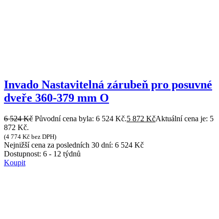
Invado Nastavitelná zárubeň pro posuvné
dveře 360-379 mm O
6 524
Kč
Původní cena byla: 6 524 Kč.
5 872
Kč
Aktuální cena je: 5
872 Kč.
(
4 774
Kč
bez DPH)
Nejnižší cena za posledních 30 dní:
6 524
Kč
Dostupnost:
6 - 12 týdnů
Koupit