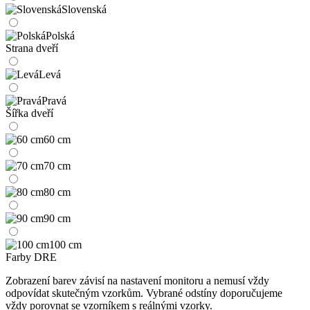
Slovenská
Polská
Strana dveří
Levá
Pravá
Šířka dveří
60 cm
70 cm
80 cm
90 cm
100 cm
Farby DRE
Zobrazení barev závisí na nastavení monitoru a nemusí vždy
odpovídat skutečným vzorkům. Vybrané odstíny doporučujeme
vždy porovnat se vzorníkem s reálnými vzorky.