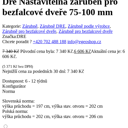
Dre Nastavitelná zárubeň pro
bezfalcové dveře 75-100 mm
Kategorie:
Zárubně
,
Zárubně DRE
,
Zárubně podle výrobce
,
Zárubně pro bezfalcové dveře
,
Zárubně pro bezfalcové dveře
Značka:
DRE
Chcete poradit ?
+420 702 488 188
info@egeoshop.cz
7 340
Kč
Původní cena byla: 7 340 Kč.
6 606
Kč
Aktuální cena je: 6
606 Kč.
(
5 371
Kč
bez DPH)
Nejnižší cena za posledních 30 dní:
7 340
Kč
Dostupnost:
6 - 12 týdnů
Konfigurátor
Norma
Slovenská norma:
výška průchodu = 197 cm, výška stav. otvoru = 202 cm
Polská norma:
výška průchodu = 202 cm, výška stav. otvoru = 206 cm