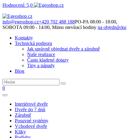
Hodnocení: 5,0
Není to jen o produktech. Je to o prostoru, který spolu vytváříme.
info@egeoshop.cz
+420 702 488 188
PO-PA 08:00 - 18:00,
SOBOTA 09:00 - 14:00, Mimo otevírací hodiny
na objednávku
Kontakty
Technická podpora
Jak správně objednat dveře a zárubně
Naše realizace
Často kladené dotazy
Tipy a nápady
Blog
0
Interiérové dveře
Dveře do 7 dnů
Zárubně
Posuvné systémy
Vchodové dveře
Kliky
Podlahy