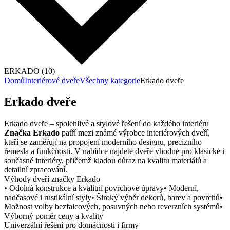
ERKADO (10)
Domů
Interiérové dveře
Všechny kategorie
Erkado dveře
Erkado dveře
Erkado dveře – spolehlivé a stylové řešení do každého interiéru
Značka Erkado
patří mezi známé výrobce interiérových dveří,
kteří se zaměřují na propojení moderního designu, precizního
řemesla a funkčnosti. V nabídce najdete dveře vhodné pro klasické i
současné interiéry, přičemž kladou důraz na kvalitu materiálů a
detailní zpracování.
Výhody dveří značky Erkado
• Odolná konstrukce a kvalitní povrchové úpravy• Moderní,
nadčasové i rustikální styly• Široký výběr dekorů, barev a povrchů•
Možnost volby bezfalcových, posuvných nebo reverzních systémů•
Výborný poměr ceny a kvality
Univerzální řešení pro domácnosti i firmy