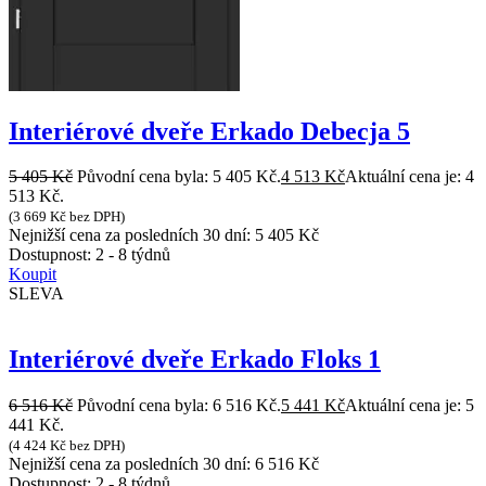
Interiérové dveře Erkado Debecja 5
5 405
Kč
Původní cena byla: 5 405 Kč.
4 513
Kč
Aktuální cena je: 4
513 Kč.
(
3 669
Kč
bez DPH)
Nejnižší cena za posledních 30 dní:
5 405
Kč
Dostupnost:
2 - 8 týdnů
Koupit
SLEVA
Interiérové dveře Erkado Floks 1
6 516
Kč
Původní cena byla: 6 516 Kč.
5 441
Kč
Aktuální cena je: 5
441 Kč.
(
4 424
Kč
bez DPH)
Nejnižší cena za posledních 30 dní:
6 516
Kč
Dostupnost:
2 - 8 týdnů