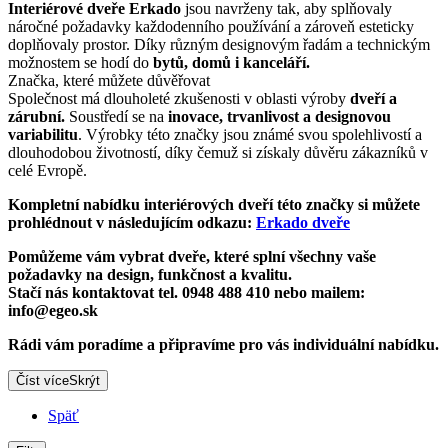
Interiérové dveře Erkado
jsou navrženy tak, aby splňovaly
náročné požadavky každodenního používání a zároveň esteticky
doplňovaly prostor. Díky různým designovým řadám a technickým
možnostem se hodí do
bytů, domů i kanceláří.
Značka, které můžete důvěřovat
Společnost má dlouholeté zkušenosti v oblasti výroby
dveří a
zárubní.
Soustředí se na
inovace, trvanlivost a designovou
variabilitu
. Výrobky této značky jsou známé svou spolehlivostí a
dlouhodobou životností, díky čemuž si získaly důvěru zákazníků v
celé Evropě.
Kompletní nabídku interiérových dveří této značky si můžete
prohlédnout v následujícím odkazu:
Erkado dveře
Pomůžeme vám vybrat dveře, které splní všechny vaše
požadavky na design, funkčnost a kvalitu.
Stačí nás kontaktovat tel. 0948 488 410 nebo mailem:
info@egeo.sk
Rádi vám poradíme a připravíme pro vás individuální nabídku.
Číst více
Skrýt
Späť