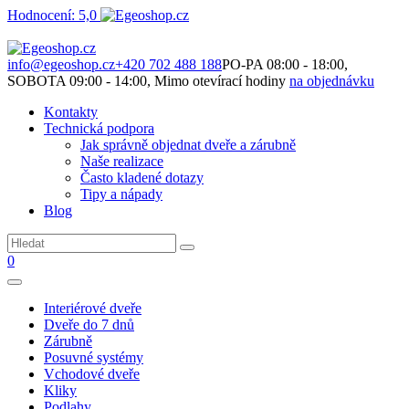
Hodnocení: 5,0
Není to jen o produktech. Je to o prostoru, který spolu vytváříme.
info@egeoshop.cz
+420 702 488 188
PO-PA 08:00 - 18:00,
SOBOTA 09:00 - 14:00, Mimo otevírací hodiny
na objednávku
Kontakty
Technická podpora
Jak správně objednat dveře a zárubně
Naše realizace
Často kladené dotazy
Tipy a nápady
Blog
0
Interiérové dveře
Dveře do 7 dnů
Zárubně
Posuvné systémy
Vchodové dveře
Kliky
Podlahy