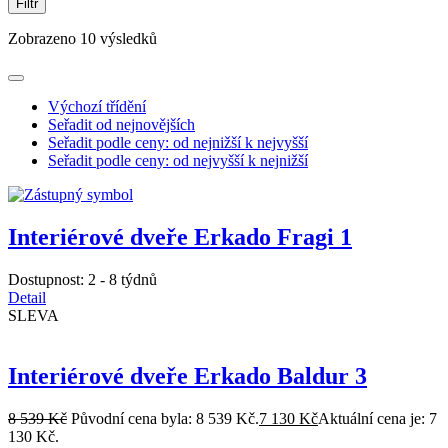
Filtr
Zobrazeno 10 výsledků
Výchozí třídění
Seřadit od nejnovějších
Seřadit podle ceny: od nejnižší k nejvyšší
Seřadit podle ceny: od nejvyšší k nejnižší
Interiérové dveře Erkado Fragi 1
Dostupnost:
2 - 8 týdnů
Detail
SLEVA
Interiérové dveře Erkado Baldur 3
8 539
Kč
Původní cena byla: 8 539 Kč.
7 130
Kč
Aktuální cena je: 7
130 Kč.