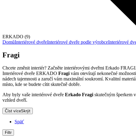
ERKADO (9)
Domů
Interiérové dveře
Interiérové dveře podle výrobce
Interiérové 
Fragi
Chcete změnit interiér? Začněte interiérovými dveřmi Erkado FRAGI
Interiérové dveře ERKADO
Fragi
vám otevírají nekonečné možnosti.
nádech tajemnosti a zaručí vám maximální soukromí. Kvalitní materiá
místo, kde se budete cítit skutečně dobře.
Aby byly vaše interiérové dveře
Erkado Fragi
skutečným šperkem v
vzhled dveří.
Číst více
Skrýt
Späť
Filtr