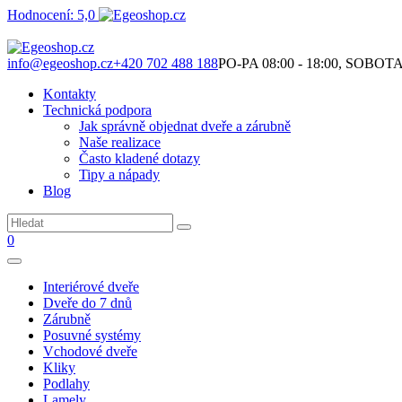
Hodnocení: 5,0
Není to jen o produktech. Je to o prostoru, který spolu vytváříme.
info@egeoshop.cz
+420 702 488 188
PO-PA 08:00 - 18:00, SOBOTA 0
Kontakty
Technická podpora
Jak správně objednat dveře a zárubně
Naše realizace
Často kladené dotazy
Tipy a nápady
Blog
0
Interiérové dveře
Dveře do 7 dnů
Zárubně
Posuvné systémy
Vchodové dveře
Kliky
Podlahy
Lamely