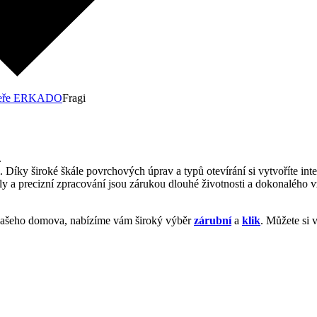
dveře ERKADO
Fragi
.
 Díky široké škále povrchových úprav a typů otevírání si vytvoříte int
ly a precizní zpracování jsou zárukou dlouhé životnosti a dokonalého 
ašeho domova, nabízíme vám široký výběr
zárubní
a
klik
. Můžete si 