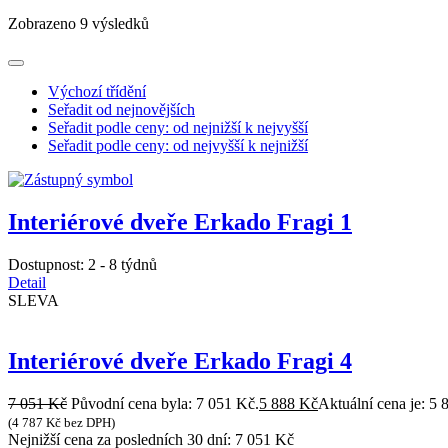
Zobrazeno 9 výsledků
Výchozí třídění
Seřadit od nejnovějších
Seřadit podle ceny: od nejnižší k nejvyšší
Seřadit podle ceny: od nejvyšší k nejnižší
Interiérové dveře Erkado Fragi 1
Dostupnost:
2 - 8 týdnů
Detail
SLEVA
Interiérové dveře Erkado Fragi 4
7 051
Kč
Původní cena byla: 7 051 Kč.
5 888
Kč
Aktuální cena je: 5 
(
4 787
Kč
bez DPH)
Nejnižší cena za posledních 30 dní:
7 051
Kč